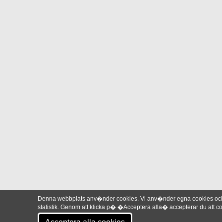
Denna webbplats anv�nder cookies. Vi anv�nder egna cookies och 
statistik. Genom att klicka p� �Acceptera alla� accepterar du att