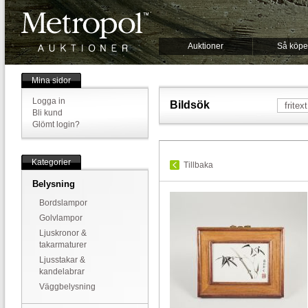
Auktioner
Så köpe
Mina sidor
Logga in
Bildsök
Bli kund
Glömt login?
Kategorier
Tillbaka
Belysning
Bordslampor
Golvlampor
Ljuskronor &
takarmaturer
Ljusstakar &
kandelabrar
Väggbelysning