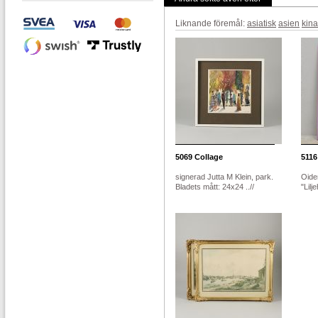
Liknande föremål:
asiatisk
asien
kina
5069
Collage
5116
signerad Jutta M Klein, park.
Oiden
Bladets mått: 24x24 ..//
"Lilj