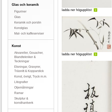
Glas och keramik
ladda ner högupplöst
Figuriner
Glas
Keramik och porslin
Konstglas
Mat- och kaffeserviser
Konst
Akvareller, Gouacher,
ladda ner högupplöst
Blandtekniker &
Teckningar
Etsningar, Gravyrer,
Träsnitt & Kopparstick
Konst, övrigt, Tryck m.m.
Litografier
Oljemålningar
Ramar
Skulptur &
konsthantverk