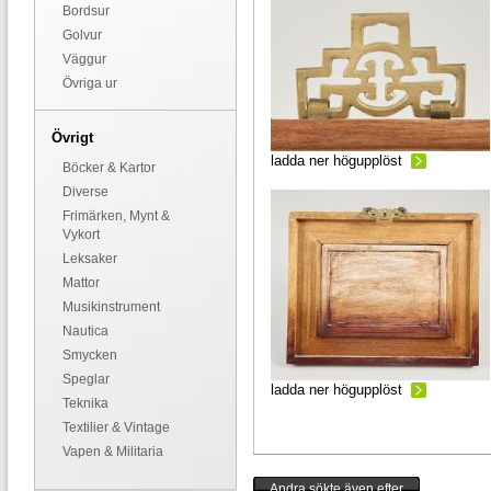
Bordsur
Golvur
Väggur
Övriga ur
Övrigt
ladda ner högupplöst
Böcker & Kartor
Diverse
Frimärken, Mynt &
Vykort
Leksaker
Mattor
Musikinstrument
Nautica
Smycken
Speglar
ladda ner högupplöst
Teknika
Textilier & Vintage
Vapen & Militaria
Andra sökte även efter