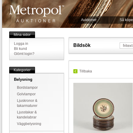
Auktioner
Så köpe
Mina sidor
Logga in
Bildsök
Bli kund
Glömt login?
Kategorier
Tillbaka
Belysning
Bordslampor
Golvlampor
Ljuskronor &
takarmaturer
Ljusstakar &
kandelabrar
Väggbelysning