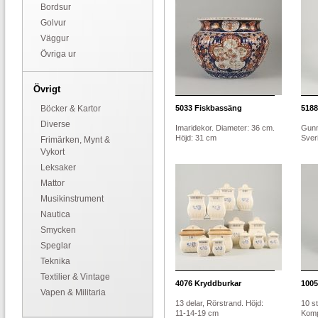
Bordsur
Golvur
Väggur
Övriga ur
Övrigt
Böcker & Kartor
5033
Fiskbassäng
5188
Diverse
Imaridekor. Diameter: 36 cm.
Gunn
Höjd: 31 cm
Sveri
Frimärken, Mynt &
Vykort
Leksaker
Mattor
Musikinstrument
Nautica
Smycken
Speglar
Teknika
Textilier & Vintage
4076
Kryddburkar
1005
Vapen & Militaria
13 delar, Rörstrand. Höjd:
10 st
11-14-19 cm
Kompa