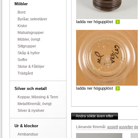
Möbler
Bord
Byråar, sekretärer
ladda ner högupplöst
Kistor
Matsalsgrupper
Möbler, övrigt
Sittgrupper
Skåp & hyllor
Soffor
Stolar & Fåtöljer
Trädgård
ladda ner högupplöst
Silver och metall
Koppar, Mässing & Tenn
Metallföremål, övrigt
Silver & nysilver
Andra sökte även efter
Ur & klockor
Liknande föremål:
assiett
assietter
de
Armbandsur