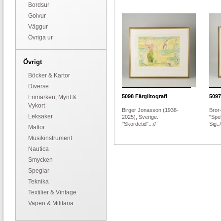
Bordsur
Golvur
Väggur
Övriga ur
Övrigt
Böcker & Kartor
Diverse
5098
Färglitografi
5097
Frimärken, Mynt &
Vykort
Birger Jonasson (1938-
Bror-
Leksaker
2025), Sverige.
"Spe
"Skördetid"...//
Sig../
Mattor
Musikinstrument
Nautica
Smycken
Speglar
Teknika
Textilier & Vintage
Vapen & Militaria