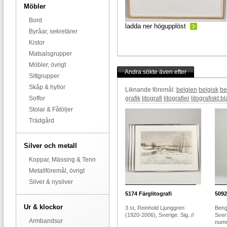
Möbler
Bord
ladda ner högupplöst
Byråar, sekretärer
Kistor
Matsalsgrupper
Möbler, övrigt
Andra sökte även efter
Sittgrupper
Skåp & hyllor
Liknande föremål:
belgien
belgisk
be
Soffor
grafik
litografi
litografier
litografiskt b
Stolar & Fåtöljer
Trädgård
Silver och metall
Koppar, Mässing & Tenn
Metallföremål, övrigt
Silver & nysilver
5174
Färglitografi
5092
Ur & klockor
3 st, Reinhold Ljunggren
Beng
(1920-2006), Sverige. Sig..//
Sver
Armbandsur
numr