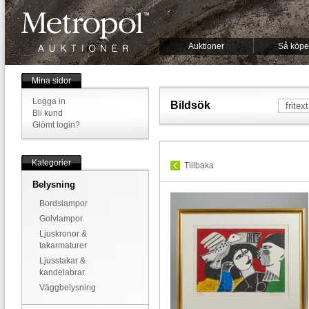
Auktioner
Så köpe
Mina sidor
Logga in
Bildsök
Bli kund
Glömt login?
Kategorier
Tillbaka
Belysning
Bordslampor
Golvlampor
Ljuskronor &
takarmaturer
Ljusstakar &
kandelabrar
Väggbelysning