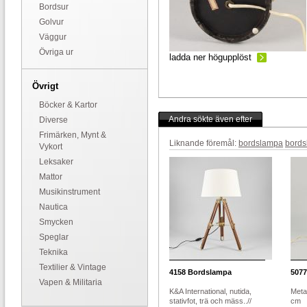
Bordsur
Golvur
Väggur
Övriga ur
ladda ner högupplöst
Övrigt
Böcker & Kartor
Andra sökte även efter
Diverse
Frimärken, Mynt &
Liknande föremål:
bordslampa
bords
Vykort
Leksaker
Mattor
Musikinstrument
Nautica
Smycken
Speglar
Teknika
Textilier & Vintage
4158
Bordslampa
5077
Vapen & Militaria
K&A International, nutida,
Metal
stativfot, trä och mäss..//
cm