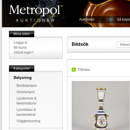
Auktioner
Så köpe
Mina sidor
Logga in
Bildsök
Bli kund
Glömt login?
Kategorier
Tillbaka
Belysning
Bordslampor
Golvlampor
Ljuskronor &
takarmaturer
Ljusstakar &
kandelabrar
Väggbelysning