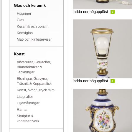
Glas och keramik
ladda ner högupplöst
Figuriner
Glas
Keramik och porslin
Konstglas
Mat- och kaffeserviser
Konst
Akvareller, Gouacher,
Blandtekniker &
Teckningar
Etsningar, Gravyrer,
ladda ner högupplöst
Träsnitt & Kopparstick
Konst, övrigt, Tryck m.m.
Litografier
Oljemålningar
Ramar
Skulptur &
konsthantverk