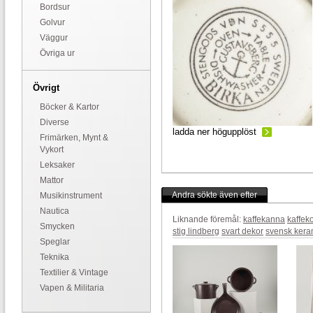
Bordsur
Golvur
Väggur
Övriga ur
Övrigt
Böcker & Kartor
Diverse
ladda ner högupplöst
Frimärken, Mynt &
Vykort
Leksaker
Mattor
Andra sökte även efter
Musikinstrument
Nautica
Liknande föremål:
kaffekanna
kaffek
Smycken
stig lindberg
svart dekor
svensk kera
Speglar
Teknika
Textilier & Vintage
Vapen & Militaria