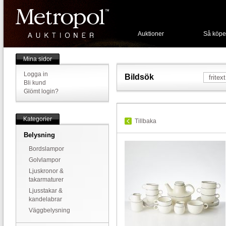
Auktioner
Så köpe
Mina sidor
Logga in
Bildsök
Bli kund
Glömt login?
Kategorier
Tillbaka
Belysning
Bordslampor
Golvlampor
Ljuskronor &
takarmaturer
Ljusstakar &
kandelabrar
Väggbelysning