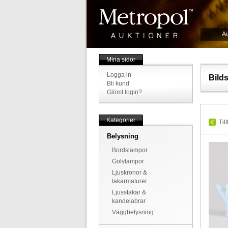
Au
Mina sidor
Logga in
Bild
Bli kund
Glömt login?
Kategorier
Til
Belysning
Bordslampor
Golvlampor
Ljuskronor &
takarmaturer
Ljusstakar &
kandelabrar
Väggbelysning