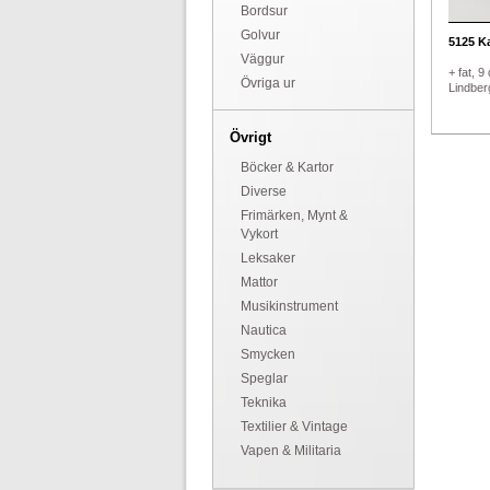
Bordsur
Golvur
5125
Ka
Väggur
+ fat, 9
Övriga ur
Lindberg
Övrigt
Böcker & Kartor
Diverse
Frimärken, Mynt &
Vykort
Leksaker
Mattor
Musikinstrument
Nautica
Smycken
Speglar
Teknika
Textilier & Vintage
Vapen & Militaria