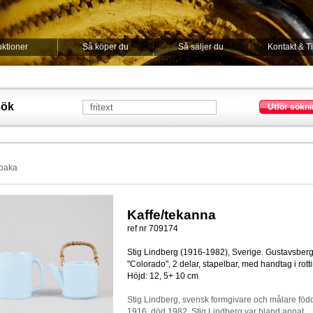
ktioner
Så köper du
Så säljer du
Kontakt & T
sök
Utför sökni
lbaka
Kaffe/tekanna
ref nr 709174
Stig Lindberg (1916-1982), Sverige. Gustavsberg
"Colorado", 2 delar, stapelbar, med handtag i rotti
Höjd: 12, 5+ 10 cm
Stig Lindberg, svensk formgivare och målare föd
1916, död 1982. Stig Lindberg var bland annat