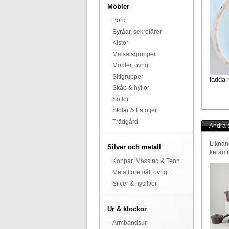
Möbler
Bord
Byråar, sekretärer
Kistor
Matsalsgrupper
Möbler, övrigt
Sittgrupper
ladda 
Skåp & hyllor
Soffor
Stolar & Fåtöljer
Trädgård
Andra s
Liknan
Silver och metall
kerami
Koppar, Mässing & Tenn
Metallföremål, övrigt
Silver & nysilver
Ur & klockor
Armbandsur