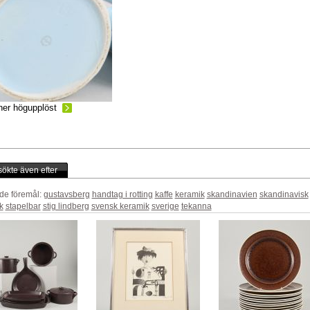
ner högupplöst
ökte även efter
de föremål:
gustavsberg
handtag i rotting
kaffe
keramik
skandinavien
skandinavisk
k
stapelbar
stig lindberg
svensk keramik
sverige
tekanna