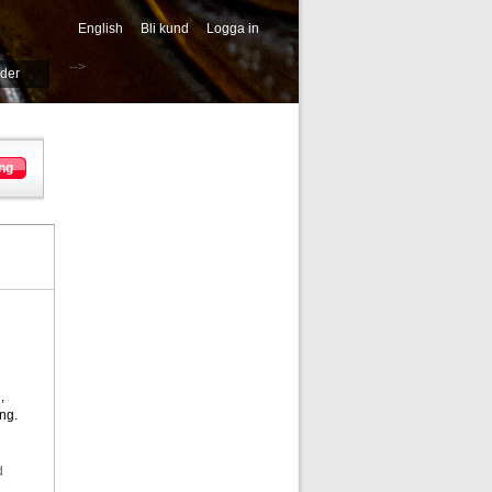
English
Bli kund
Logga in
-->
ider
ng
,
ng.
d