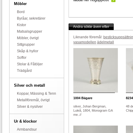
Möbler
Bord
Byråar, sekretärer
Kistor
Andra sökte även efter
Matsalsgrupper
Liknande föremål:
besticksuppsättni
Möbler, övrigt
vasamodellen
ädelmetall
Sittgrupper
Skåp & hyllor
Soffor
Stolar & Fåtöljer
Trädgård
Silver och metall
Koppar, Mässing & Tenn
1004
Bägare
8234
Metallföremål, övrigt
Silver & nysilver
silver, Johan Bergman,
48 de
Luleå, 1804, Monogram GA
Chipp
me..//
Ur & klockor
Armbandsur