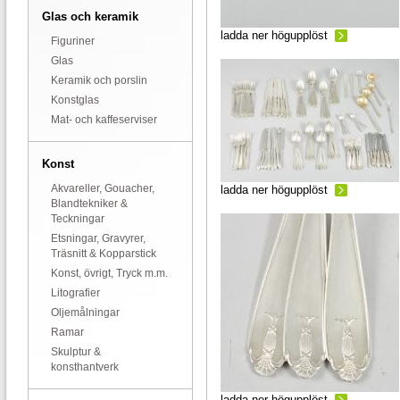
Glas och keramik
ladda ner högupplöst
Figuriner
Glas
Keramik och porslin
Konstglas
Mat- och kaffeserviser
Konst
Akvareller, Gouacher,
ladda ner högupplöst
Blandtekniker &
Teckningar
Etsningar, Gravyrer,
Träsnitt & Kopparstick
Konst, övrigt, Tryck m.m.
Litografier
Oljemålningar
Ramar
Skulptur &
konsthantverk
ladda ner högupplöst