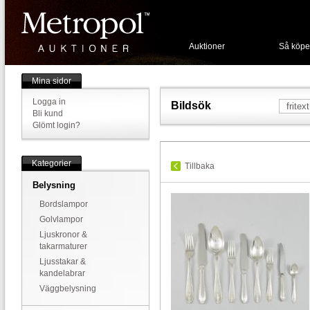
Auktioner
Så köpe
Mina sidor
Logga in
Bildsök
Bli kund
Glömt login?
Kategorier
Tillbaka
Belysning
Bordslampor
Golvlampor
Ljuskronor &
takarmaturer
Ljusstakar &
kandelabrar
Väggbelysning