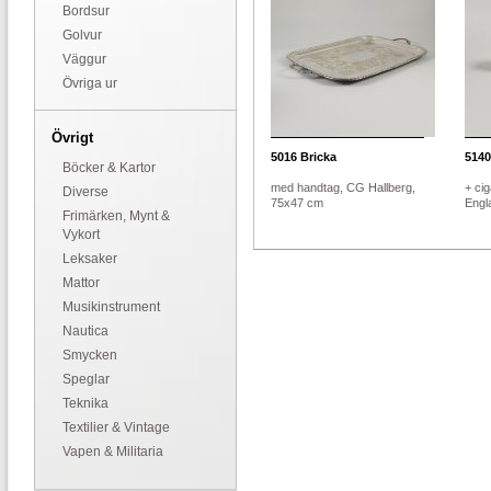
Bordsur
Golvur
Väggur
Övriga ur
Övrigt
5016
Bricka
5140
Böcker & Kartor
med handtag, CG Hallberg,
+ cig
Diverse
75x47 cm
Engla
Frimärken, Mynt &
Vykort
Leksaker
Mattor
Musikinstrument
Nautica
Smycken
Speglar
Teknika
Textilier & Vintage
Vapen & Militaria