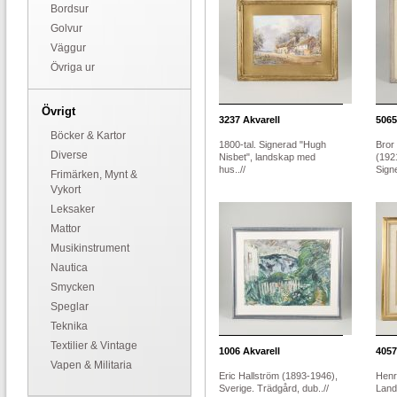
Bordsur
Golvur
Väggur
Övriga ur
Övrigt
3237
Akvarell
5065
Böcker & Kartor
1800-tal. Signerad "Hugh
Bror
Diverse
Nisbet", landskap med
(192
hus..//
Signe
Frimärken, Mynt &
Vykort
Leksaker
Mattor
Musikinstrument
Nautica
Smycken
Speglar
Teknika
Textilier & Vintage
1006
Akvarell
4057
Vapen & Militaria
Eric Hallström (1893-1946),
Henr
Sverige. Trädgård, dub..//
Land