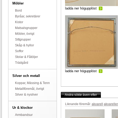
Möbler
ladda ner högupplöst
Bord
Byråar, sekretärer
Kistor
Matsalsgrupper
Möbler, övrigt
Sittgrupper
Skåp & hyllor
Soffor
Stolar & Fåtöljer
Trädgård
ladda ner högupplöst
Silver och metall
Koppar, Mässing & Tenn
Metallföremål, övrigt
Silver & nysilver
Andra sökte även efter
Liknande föremål:
akvarell
akvareller
Ur & klockor
Armbandsur