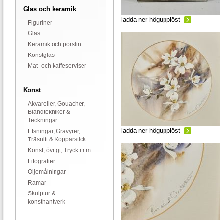
Glas och keramik
ladda ner högupplöst
Figuriner
Glas
Keramik och porslin
Konstglas
Mat- och kaffeserviser
Konst
Akvareller, Gouacher,
Blandtekniker &
Teckningar
ladda ner högupplöst
Etsningar, Gravyrer,
Träsnitt & Kopparstick
Konst, övrigt, Tryck m.m.
Litografier
Oljemålningar
Ramar
Skulptur &
konsthantverk