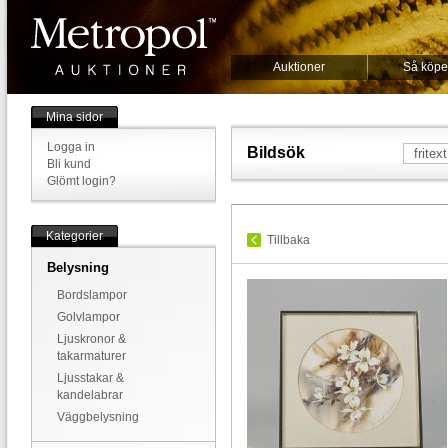
Auktioner
Så köpe
Mina sidor
Logga in
Bildsök
Bli kund
Glömt login?
Kategorier
Tillbaka
Belysning
Bordslampor
Golvlampor
Ljuskronor &
takarmaturer
Ljusstakar &
kandelabrar
Väggbelysning