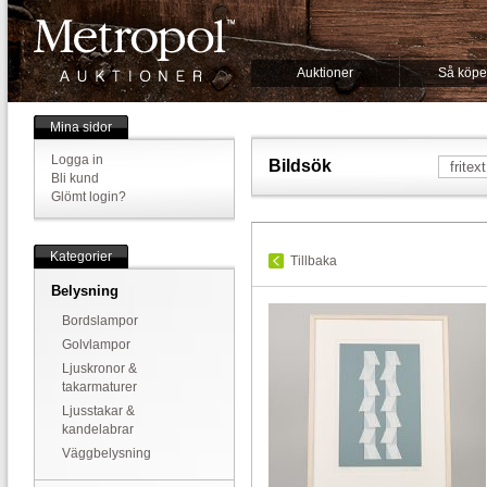
Auktioner
Så köpe
Mina sidor
Logga in
Bildsök
Bli kund
Glömt login?
Kategorier
Tillbaka
Belysning
Bordslampor
Golvlampor
Ljuskronor &
takarmaturer
Ljusstakar &
kandelabrar
Väggbelysning