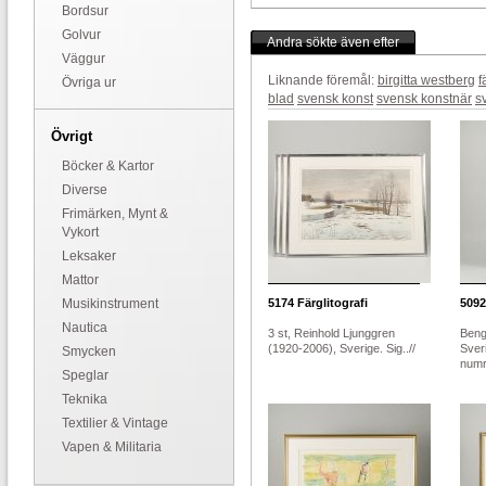
Bordsur
Golvur
Andra sökte även efter
Väggur
Liknande föremål:
birgitta westberg
f
Övriga ur
blad
svensk konst
svensk konstnär
s
Övrigt
Böcker & Kartor
Diverse
Frimärken, Mynt &
Vykort
Leksaker
Mattor
Musikinstrument
5174
Färglitografi
5092
Nautica
3 st, Reinhold Ljunggren
Beng
(1920-2006), Sverige. Sig..//
Sver
Smycken
numr
Speglar
Teknika
Textilier & Vintage
Vapen & Militaria