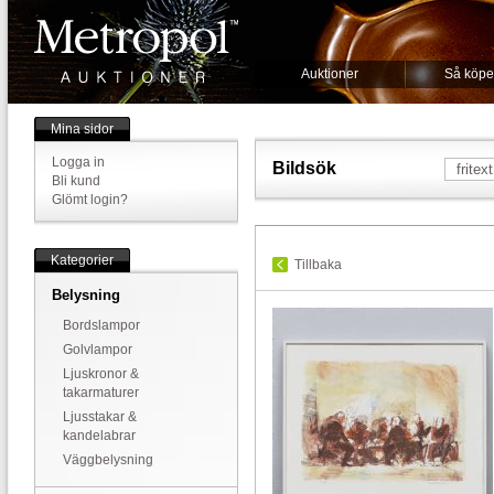
Auktioner
Så köpe
Mina sidor
Logga in
Bildsök
Bli kund
Glömt login?
Kategorier
Tillbaka
Belysning
Bordslampor
Golvlampor
Ljuskronor &
takarmaturer
Ljusstakar &
kandelabrar
Väggbelysning