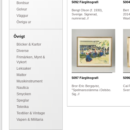
5092
Färglitografi
5004
Bordsur
Golvur
Bengt Olson (f. 1930),
Bert
Sverige. Signerad,
2014
Väggur
numrerad..//
Waxh
Övriga ur
Övrigt
Böcker & Kartor
Diverse
Frimärken, Mynt &
Vykort
Leksaker
Mattor
5097
Färglitografi
5096
Musikinstrument
Bror-Eric Bergqvist,
Cai 
Nautica
"Spelmansstämma i Delsbo.
Sveri
Smycken
Sig..//
Speglar
Teknika
Textilier & Vintage
Vapen & Militaria