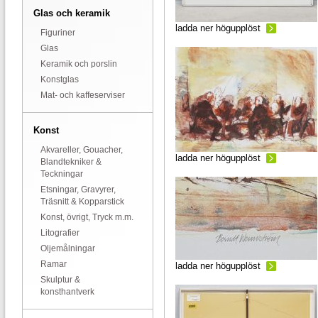
Glas och keramik
ladda ner högupplöst
Figuriner
Glas
Keramik och porslin
Konstglas
Mat- och kaffeserviser
Konst
Akvareller, Gouacher,
ladda ner högupplöst
Blandtekniker &
Teckningar
Etsningar, Gravyrer,
Träsnitt & Kopparstick
Konst, övrigt, Tryck m.m.
Litografier
Oljemålningar
Ramar
ladda ner högupplöst
Skulptur &
konsthantverk