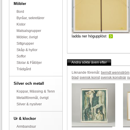
Möbler
Bord
Byråar, sekretärer
Kistor
Matsalsgrupper
ladda ner högupplöst
Möbler, övrigt
Sittgrupper
Skåp & hyllor
Soffor
Andra sökte även efter
Stolar & Fåtöljer
Trädgård
Liknande föremål:
berndt wennström
blad
svensk konst
svensk konstnär
s
Silver och metall
Koppar, Mässing & Tenn
Metallföremål, övrigt
Silver & nysilver
Ur & klockor
Armbandsur