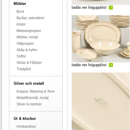
Möbler
ladda ner högupplöst
Bord
Byråar, sekretärer
Kistor
Matsalsgrupper
Möbler, övrigt
Sittgrupper
Skåp & hyllor
Soffor
Stolar & Fåtöljer
ladda ner högupplöst
Trädgård
Silver och metall
Koppar, Mässing & Tenn
Metallföremål, övrigt
Silver & nysilver
Ur & klockor
Armbandsur