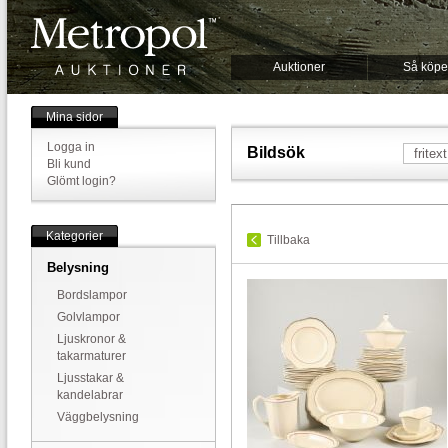
Auktioner
Så köpe
Mina sidor
Logga in
Bildsök
Bli kund
Glömt login?
Kategorier
Tillbaka
Belysning
Bordslampor
Golvlampor
Ljuskronor &
takarmaturer
Ljusstakar &
kandelabrar
Väggbelysning