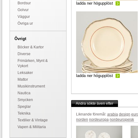
Bordsur
ladda ner högupplöst
Golvur
Väggur
Övriga ur
Övrigt
Böcker & Kartor
Diverse
Frimärken, Mynt &
Vykort
Leksaker
ladda ner högupplöst
Mattor
Musikinstrument
Nautica
Smycken
Andra sökte även efter
Speglar
Teknika
Liknande föremål:
arabia
design
eur
norden
nordeuropa
nordeuropeisk
Textilier & Vintage
Vapen & Militaria