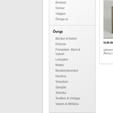
Bordsur
Golvur
Väggur
Övriga ur
Övrigt
Böcker & Kartor
5145
Bl
Diverse
Frimärken, Mynt &
självport
Åberg (
Vykort
Leksaker
Mattor
Musikinstrument
Nautica
Smycken
Speglar
Teknika
Textilier & Vintage
Vapen & Militaria