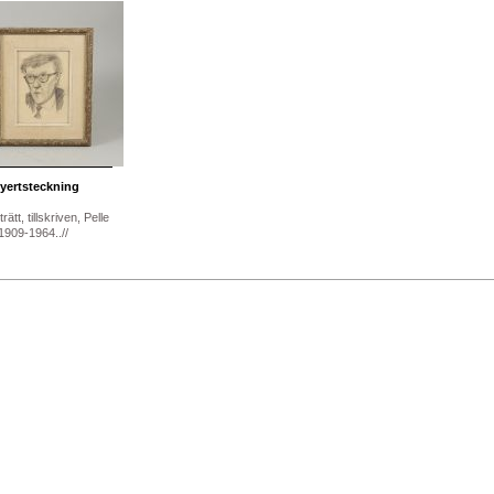
yertsteckning
rätt, tillskriven, Pelle
1909-1964..//