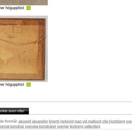
ner högupplöst
ner högupplöst
ökte även efter
de föremål:
akvarell
akvareller
blyerts
hellqvist
man vid matbord
olle hjortzberg
sve
vensk konstnär
svenska konstnärer
sverige
teckning
vattenfärg