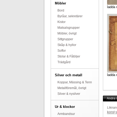
Möbler
ladda 
Bord
Byråar, sekretärer
Kistor
Matsalsgrupper
Möbler, övrigt
Sittgrupper
Skåp & hyllor
Soffor
Stolar & Fåtöljer
Trädgård
ladda 
Silver och metall
Koppar, Mässing & Tenn
Metallföremål, övrigt
Silver & nysilver
Andra s
Ur & klockor
Liknan
konst
s
Armbandsur