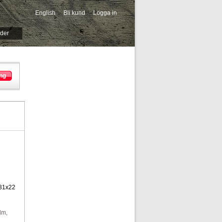
English
Bli kund
Logga in
-->
ider
ng
 31x22
lm,