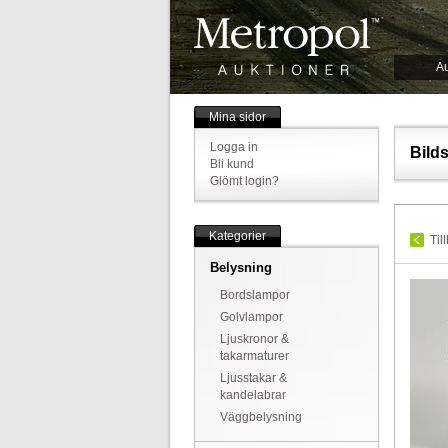
Au
Mina sidor
Logga in
Bild
Bli kund
Glömt login?
Kategorier
Til
Belysning
Bordslampor
Golvlampor
Ljuskronor &
takarmaturer
Ljusstakar &
kandelabrar
Väggbelysning