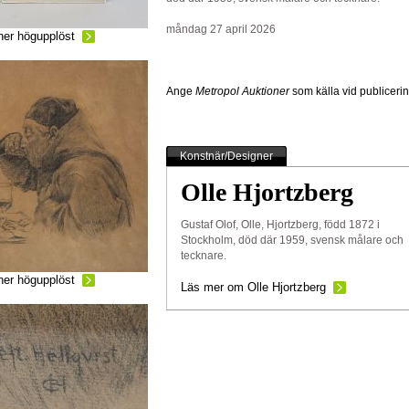
måndag 27 april 2026
ner högupplöst
Ange
Metropol Auktioner
som källa vid publiceri
Konstnär/Designer
Olle Hjortzberg
Gustaf Olof, Olle, Hjortzberg, född 1872 i
Stockholm, död där 1959, svensk målare och
tecknare.
ner högupplöst
Läs mer om Olle Hjortzberg