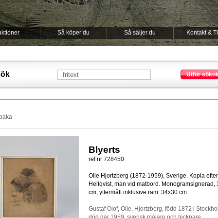
ktioner
Så köper du
Så säljer du
Kontakt & T
sök
Utför sökni
lbaka
Blyerts
ref nr 728450
Olle Hjortzberg (1872-1959), Sverige. Kopia efter
Hellqvist, man vid matbord. Monogramsignerad,
cm, yttermått inklusive ram: 34x30 cm
Gustaf Olof, Olle, Hjortzberg, född 1872 i Stockho
död där 1959, svensk målare och tecknare.