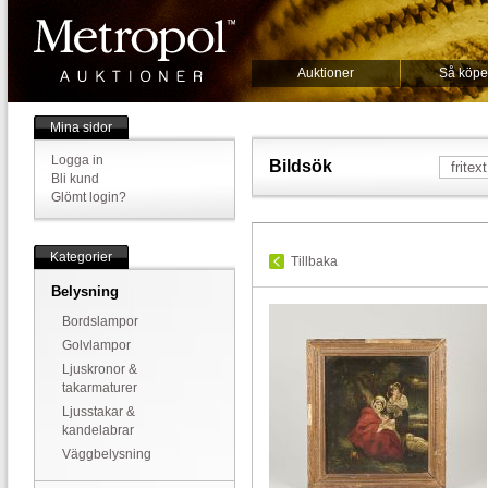
Auktioner
Så köpe
Mina sidor
Logga in
Bildsök
Bli kund
Glömt login?
Kategorier
Tillbaka
Belysning
Bordslampor
Golvlampor
Ljuskronor &
takarmaturer
Ljusstakar &
kandelabrar
Väggbelysning