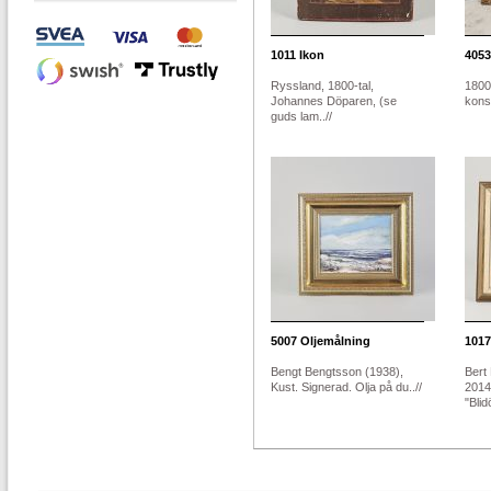
1011
Ikon
4053
Ryssland, 1800-tal,
1800-
Johannes Döparen, (se
konst
guds lam..//
5007
Oljemålning
1017
Bengt Bengtsson (1938),
Bert
Kust. Signerad. Olja på du..//
2014
"Blid