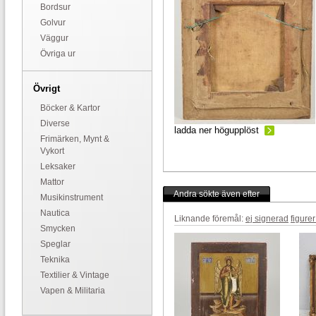
Bordsur
Golvur
Väggur
Övriga ur
Övrigt
Böcker & Kartor
Diverse
ladda ner högupplöst
Frimärken, Mynt &
Vykort
Leksaker
Mattor
Andra sökte även efter
Musikinstrument
Nautica
Liknande föremål:
ej signerad
figure
Smycken
Speglar
Teknika
Textilier & Vintage
Vapen & Militaria