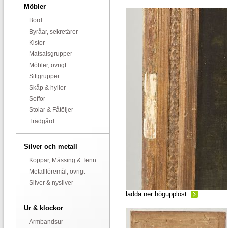
Möbler
Bord
Byråar, sekretärer
Kistor
Matsalsgrupper
Möbler, övrigt
Sittgrupper
Skåp & hyllor
Soffor
Stolar & Fåtöljer
Trädgård
Silver och metall
Koppar, Mässing & Tenn
Metallföremål, övrigt
Silver & nysilver
ladda ner högupplöst
Ur & klockor
Armbandsur