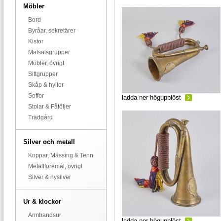
Möbler
Bord
Byråar, sekretärer
Kistor
Matsalsgrupper
Möbler, övrigt
Sittgrupper
Skåp & hyllor
Soffor
ladda ner högupplöst
Stolar & Fåtöljer
Trädgård
Silver och metall
Koppar, Mässing & Tenn
Metallföremål, övrigt
Silver & nysilver
Ur & klockor
Armbandsur
ladda ner högupplöst