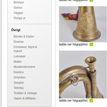
Bordsur
Golvur
Väggur
Övriga ur
Övrigt
Böcker & Kartor
Diverse
ladda ner högupplöst
Frimärken, Mynt &
Vykort
Leksaker
Mattor
Musikinstrument
Nautica
Smycken
Speglar
Teknika
Textilier & Vintage
Vapen & Militaria
ladda ner högupplöst