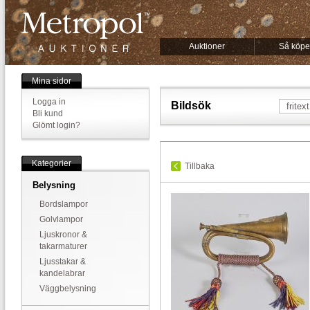
Auktioner
Så köpe
Mina sidor
Logga in
Bildsök
Bli kund
Glömt login?
Kategorier
Tillbaka
Belysning
Bordslampor
Golvlampor
Ljuskronor &
takarmaturer
Ljusstakar &
kandelabrar
Väggbelysning