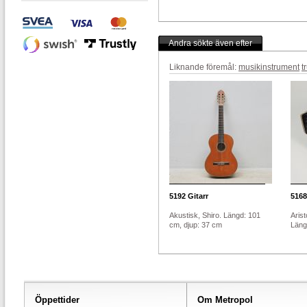
Andra sökte även efter
Liknande föremål:
musikinstrument
t
5192
Gitarr
5168
Akustisk, Shiro. Längd: 101
Arist
cm, djup: 37 cm
Läng
Öppettider
Om Metropol