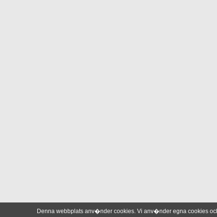
Denna webbplats anv�nder cookies. Vi anv�nder egna cookies och 