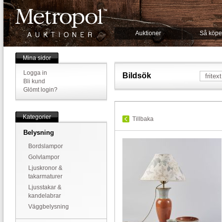
Auktioner
Så köpe
Mina sidor
Logga in
Bildsök
Bli kund
Glömt login?
Kategorier
Tillbaka
Belysning
Bordslampor
Golvlampor
Ljuskronor &
takarmaturer
Ljusstakar &
kandelabrar
Väggbelysning