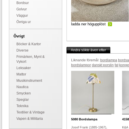
Bordsur
Golvur
Väggur
Övriga ur
ladda ner högupplöst
Övrigt
Böcker & Kartor
Andra sökte även efter
Diverse
Frimärken, Mynt &
Liknande föremål:
bordlampa
bordsa
Vykort
bordslampor
danskt porslin
fat
kongel
Leksaker
Mattor
Musikinstrument
Nautica
Smycken
Speglar
Teknika
Textilier & Vintage
Vapen & Militaria
5080
Bordslampa
4158
Josef Frank (1885-1967),
K&A I