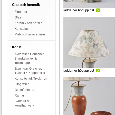
Glas och keramik
ladda ner högupplöst
Figuriner
Glas
Keramik och porslin
Konstglas
Mat- och kaffeserviser
Konst
Akvareller, Gouacher,
Blandtekniker &
Teckningar
Etsningar, Gravyrer,
ladda ner högupplöst
Träsnitt & Kopparstick
Konst, övrigt, Tryck m.m.
Litografier
Oljemålningar
Ramar
Skulptur &
konsthantverk