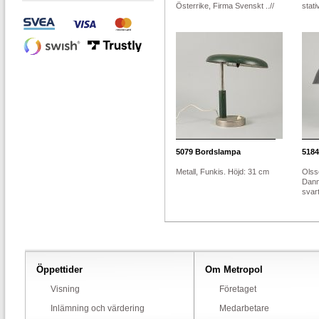
Österrike, Firma Svenskt ..//
stati
5079
Bordslampa
5184
Metall, Funkis. Höjd: 31 cm
Olss
Danm
svart
Öppettider
Om Metropol
Visning
Företaget
Inlämning och värdering
Medarbetare