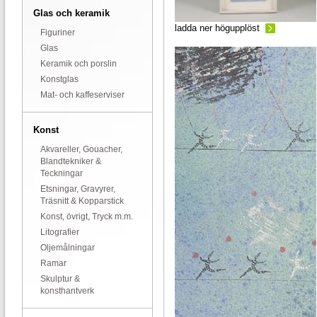
Glas och keramik
ladda ner högupplöst
Figuriner
Glas
Keramik och porslin
Konstglas
Mat- och kaffeserviser
Konst
Akvareller, Gouacher,
Blandtekniker &
Teckningar
Etsningar, Gravyrer,
Träsnitt & Kopparstick
Konst, övrigt, Tryck m.m.
Litografier
Oljemålningar
Ramar
Skulptur &
konsthantverk