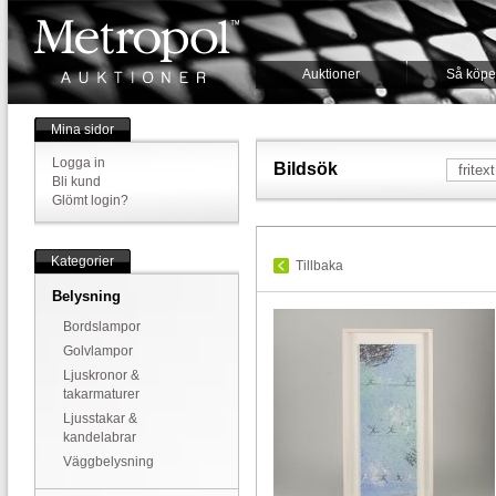
Auktioner
Så köpe
Mina sidor
Logga in
Bildsök
Bli kund
Glömt login?
Kategorier
Tillbaka
Belysning
Bordslampor
Golvlampor
Ljuskronor &
takarmaturer
Ljusstakar &
kandelabrar
Väggbelysning