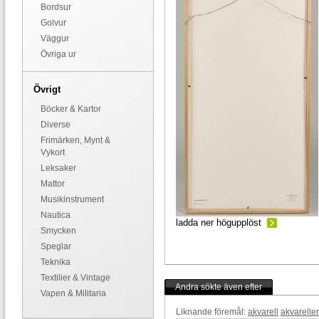
Bordsur
Golvur
Väggur
Övriga ur
Övrigt
Böcker & Kartor
Diverse
Frimärken, Mynt &
Vykort
Leksaker
Mattor
Musikinstrument
Nautica
ladda ner högupplöst
Smycken
Speglar
Teknika
Textilier & Vintage
Andra sökte även efter
Vapen & Militaria
Liknande föremål:
akvarell
akvareller