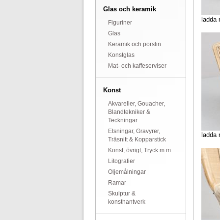
Glas och keramik
ladda 
Figuriner
Glas
Keramik och porslin
Konstglas
Mat- och kaffeserviser
Konst
Akvareller, Gouacher,
Blandtekniker &
Teckningar
Etsningar, Gravyrer,
ladda 
Träsnitt & Kopparstick
Konst, övrigt, Tryck m.m.
Litografier
Oljemålningar
Ramar
Skulptur &
konsthantverk