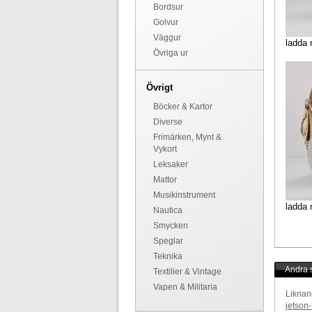
Bordsur
Golvur
Väggur
ladda 
Övriga ur
Övrigt
Böcker & Kartor
Diverse
Frimärken, Mynt &
Vykort
Leksaker
Mattor
Musikinstrument
ladda 
Nautica
Smycken
Speglar
Teknika
Andra s
Textilier & Vintage
Vapen & Militaria
Liknan
jetson-