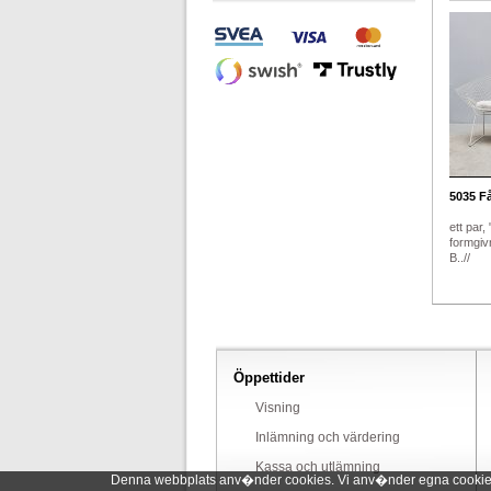
5035
Få
ett par,
formgiv
B..//
Öppettider
Visning
Inlämning och värdering
Kassa och utlämning
Denna webbplats anv�nder cookies. Vi anv�nder egna cookies o