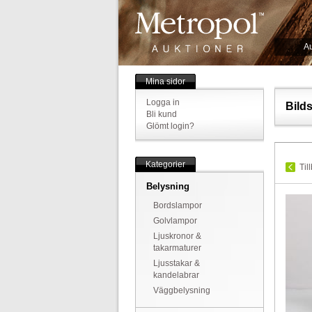
Au
Mina sidor
Logga in
Bild
Bli kund
Glömt login?
Kategorier
Til
Belysning
Bordslampor
Golvlampor
Ljuskronor &
takarmaturer
Ljusstakar &
kandelabrar
Väggbelysning