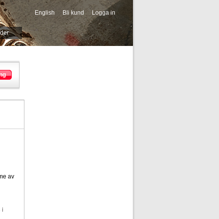
English
Bli kund
Logga in
-->
ider
ng
me av
 i