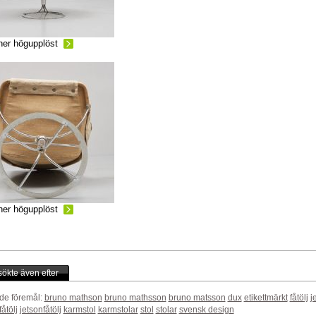
ner högupplöst
ner högupplöst
ökte även efter
de föremål:
bruno mathson
bruno mathsson
bruno matsson
dux
etikettmärkt
fåtölj
j
fåtölj
jetsonfåtölj
karmstol
karmstolar
stol
stolar
svensk design