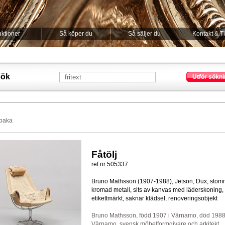
ktioner
Så köper du
Så säljer du
Kontakt & T
sök
Utför sökni
lbaka
Fåtölj
ref nr 505337
Bruno Mathsson (1907-1988), Jetson, Dux, stom
kromad metall, sits av kanvas med läderskoning,
etikettmärkt, saknar klädsel, renoveringsobjekt
Bruno Mathsson, född 1907 i Värnamo, död 1988
Värnamo, svensk möbelformgivare och arkitekt.