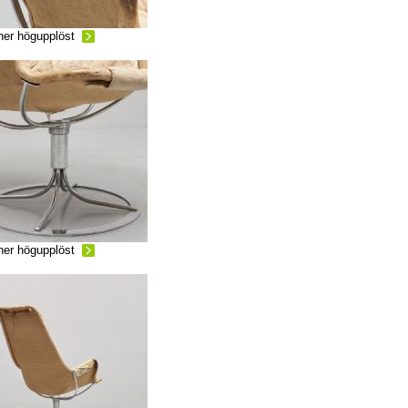
ner högupplöst
ner högupplöst