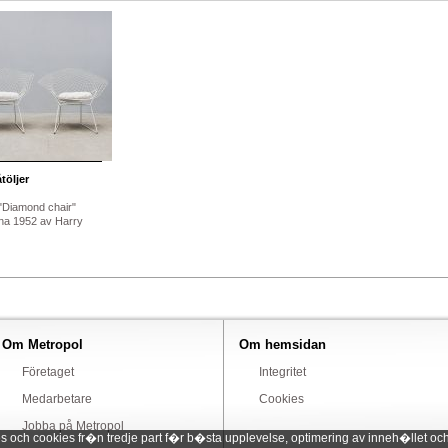
töljer
 "Diamond chair"
na 1952 av Harry
Om Metropol
Om hemsidan
Företaget
Integritet
Medarbetare
Cookies
Jobba på Metropol
ch cookies fr�n tredje part f�r b�sta upplevelse, optimering av inneh�llet och