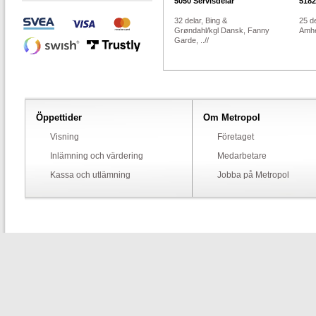
5050
Servisdelar
5182
32 delar, Bing &
25 d
Grøndahl/kgl Dansk, Fanny
Amhe
Garde, ..//
Öppettider
Om Metropol
Visning
Företaget
Inlämning och värdering
Medarbetare
Kassa och utlämning
Jobba på Metropol