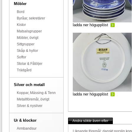
Möbler
Bord
Byråar, sekretärer
Kistor
ladda ner högupplöst
Matsalsgrupper
Möbler, övrigt
Sittgrupper
Skåp & hyllor
Soffor
Stolar & Fåtöljer
Trädgård
Silver och metall
Koppar, Mässing & Tenn
ladda ner högupplöst
Metallföremål, övrigt
Silver & nysilver
Ur & klockor
Andra sökte även efter
Armbandsur
Liknande föremål:
danskt porslin
kon