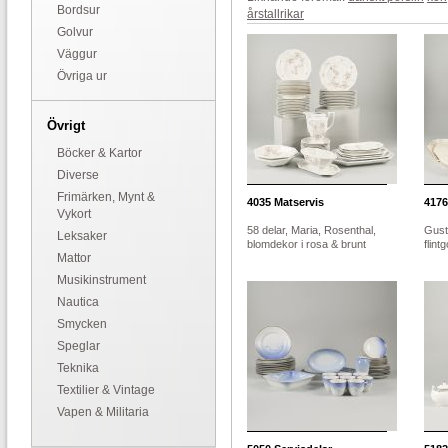
Bordsur
årstallrikar
Golvur
Väggur
Övriga ur
Övrigt
Böcker & Kartor
Diverse
Frimärken, Mynt &
4035
Matservis
4176
Vykort
58 delar, Maria, Rosenthal,
Gust
Leksaker
blomdekor i rosa & brunt
flin
Mattor
Musikinstrument
Nautica
Smycken
Speglar
Teknika
Textilier & Vintage
Vapen & Militaria