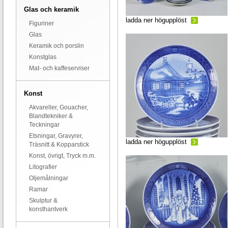
Glas och keramik
ladda ner högupplöst
Figuriner
Glas
Keramik och porslin
Konstglas
Mat- och kaffeserviser
Konst
Akvareller, Gouacher,
Blandtekniker &
Teckningar
Etsningar, Gravyrer,
ladda ner högupplöst
Träsnitt & Kopparstick
Konst, övrigt, Tryck m.m.
Litografier
Oljemålningar
Ramar
Skulptur &
konsthantverk