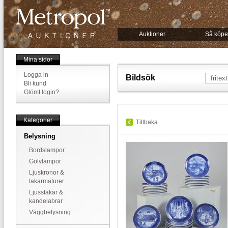
Auktioner
Så köpe
Mina sidor
Logga in
Bildsök
Bli kund
Glömt login?
Kategorier
Tillbaka
Belysning
Bordslampor
Golvlampor
Ljuskronor &
takarmaturer
Ljusstakar &
kandelabrar
Väggbelysning