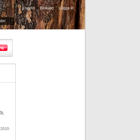
English
Bli kund
Logga in
-->
ider
ng
0),
 2010.