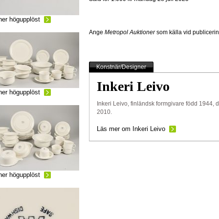
ner högupplöst
Ange
Metropol Auktioner
som källa vid publiceri
Konstnär/Designer
Inkeri Leivo
ner högupplöst
Inkeri Leivo, finländsk formgivare född 1944, 
2010.
Läs mer om Inkeri Leivo
ner högupplöst