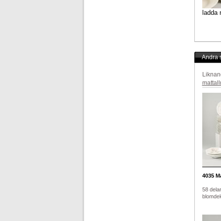
ladda 
Andra s
Liknan
mattall
4035
Ma
58 delar
blomdek