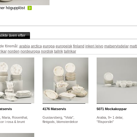
ner högupplöst
ökte även efter
de föremål:
arabia
arctica
europa
europeisk
finland
inkeri leivo
matservisdelar
matta
rikar
norden
nordeuropa
nordisk
tallrik
tallrikar
tservis
4176
Matservis
5071
Mockakoppar
, Maria, Rosenthal,
Gustavsberg, "Viola",
Arabia, 9+ 1 delar,
or i rosa & brunt
flintgods, blomsterdekor
”Risporslin”