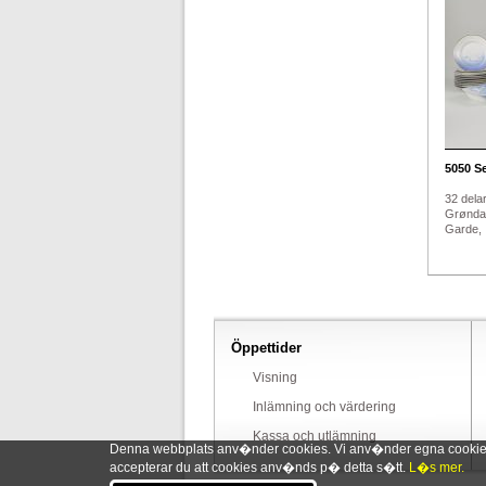
5050
Se
32 delar
Grøndah
Garde, .
Öppettider
Visning
Inlämning och värdering
Kassa och utlämning
Denna webbplats anv�nder cookies. Vi anv�nder egna cookies o
accepterar du att cookies anv�nds p� detta s�tt.
L�s mer.