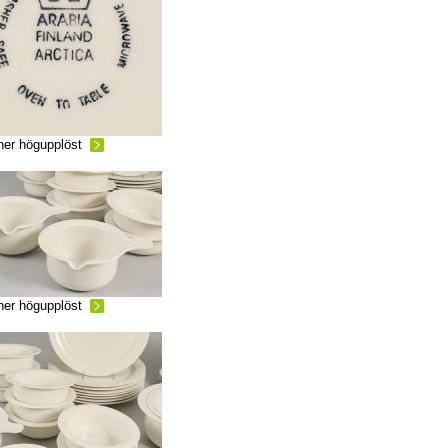
ner högupplöst
ner högupplöst