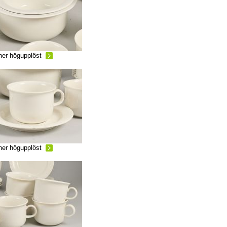
ner högupplöst
ner högupplöst