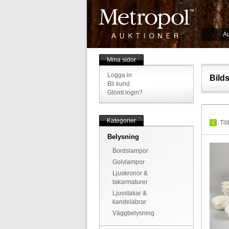
Au
Mina sidor
Logga in
Bild
Bli kund
Glömt login?
Kategorier
Til
Belysning
Bordslampor
Golvlampor
Ljuskronor &
takarmaturer
Ljusstakar &
kandelabrar
Väggbelysning