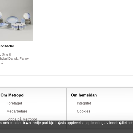
rvisdelar
, Bing &
l/kgl Dansk, Fanny
.//
Om Metropol
Om hemsidan
Företaget
Integritet
Medarbetare
Cookies
Jobba på Metropol
ch cookies fr�n tredje part f�r b�sta upplevelse, optimering av inneh�llet och