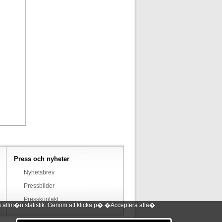
Press och nyheter
Nyhetsbrev
Pressbilder
Presskontakt
 allm�n statistik. Genom att klicka p� �Acceptera alla�