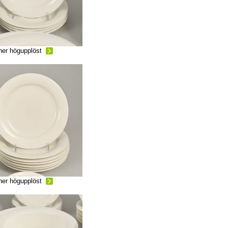
ner högupplöst
ner högupplöst