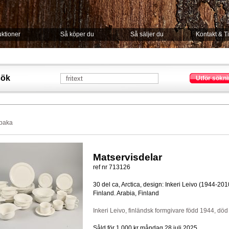
ktioner
Så köper du
Så säljer du
Kontakt & T
sök
Utför sökni
lbaka
Matservisdelar
ref nr 713126
30 del ca, Arctica, design: Inkeri Leivo (1944-201
Finland. Arabia, Finland
Inkeri Leivo, finländsk formgivare född 1944, död
Såld för 1.000 kr
måndag 28 juli 2025