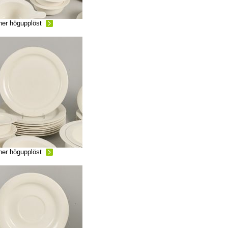
ner högupplöst
ner högupplöst