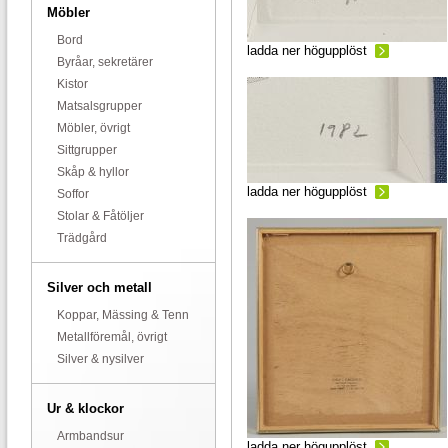
Möbler
Bord
ladda ner högupplöst
Byråar, sekretärer
Kistor
Matsalsgrupper
Möbler, övrigt
Sittgrupper
Skåp & hyllor
ladda ner högupplöst
Soffor
Stolar & Fåtöljer
Trädgård
Silver och metall
Koppar, Mässing & Tenn
Metallföremål, övrigt
Silver & nysilver
Ur & klockor
Armbandsur
ladda ner högupplöst