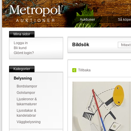
Auktioner
Så köpe
Mina sidor
Logga in
Bildsök
Bli kund
Glömt login?
Kategorier
Tillbaka
Belysning
Bordslampor
Golvlampor
Ljuskronor &
takarmaturer
Ljusstakar &
kandelabrar
Väggbelysning