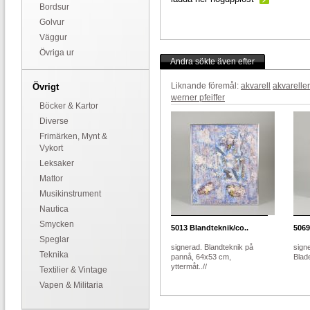
Bordsur
Golvur
Väggur
Övriga ur
Andra sökte även efter
Liknande föremål:
akvarell
akvareller
Övrigt
werner pfeiffer
Böcker & Kartor
Diverse
Frimärken, Mynt &
Vykort
Leksaker
Mattor
Musikinstrument
Nautica
Smycken
5013
Blandteknik/co..
5069
Speglar
signerad. Blandteknik på
signe
Teknika
pannå, 64x53 cm,
Blade
yttermåt..//
Textilier & Vintage
Vapen & Militaria