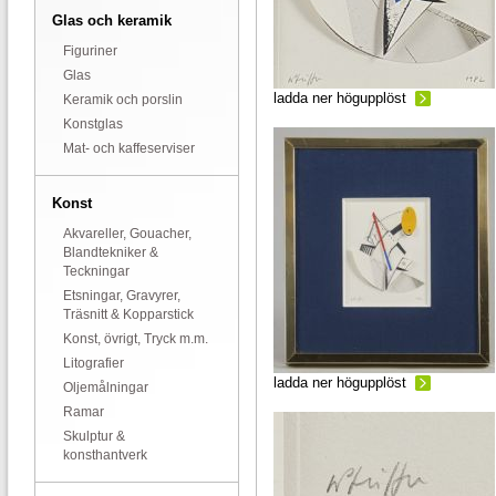
Glas och keramik
Figuriner
Glas
ladda ner högupplöst
Keramik och porslin
Konstglas
Mat- och kaffeserviser
Konst
Akvareller, Gouacher,
Blandtekniker &
Teckningar
Etsningar, Gravyrer,
Träsnitt & Kopparstick
Konst, övrigt, Tryck m.m.
Litografier
ladda ner högupplöst
Oljemålningar
Ramar
Skulptur &
konsthantverk