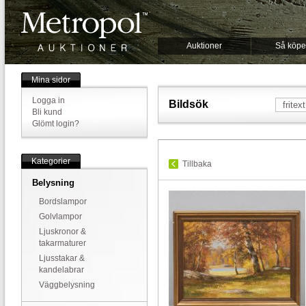
Auktioner
Så köpe
Mina sidor
Logga in
Bildsök
Bli kund
Glömt login?
Kategorier
Tillbaka
Belysning
Bordslampor
Golvlampor
Ljuskronor &
takarmaturer
Ljusstakar &
kandelabrar
Väggbelysning