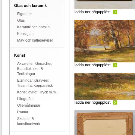
Glas och keramik
ladda ner högupplöst
Figuriner
Glas
Keramik och porslin
Konstglas
Mat- och kaffeserviser
Konst
Akvareller, Gouacher,
ladda ner högupplöst
Blandtekniker &
Teckningar
Etsningar, Gravyrer,
Träsnitt & Kopparstick
Konst, övrigt, Tryck m.m.
Litografier
ladda ner högupplöst
Oljemålningar
Ramar
Skulptur &
konsthantverk