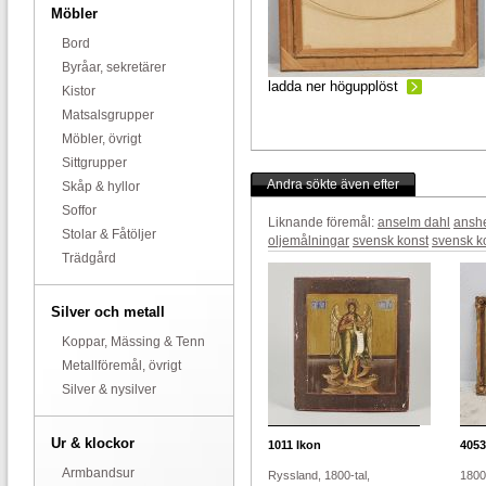
Möbler
Bord
Byråar, sekretärer
ladda ner högupplöst
Kistor
Matsalsgrupper
Möbler, övrigt
Sittgrupper
Andra sökte även efter
Skåp & hyllor
Soffor
Liknande föremål:
anselm dahl
ansh
Stolar & Fåtöljer
oljemålningar
svensk konst
svensk k
Trädgård
Silver och metall
Koppar, Mässing & Tenn
Metallföremål, övrigt
Silver & nysilver
Ur & klockor
1011
Ikon
4053
Armbandsur
Ryssland, 1800-tal,
1800-