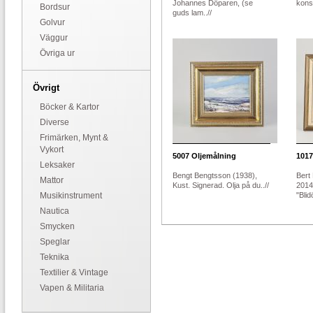
Johannes Döparen, (se
konst
Bordsur
guds lam..//
Golvur
Väggur
Övriga ur
Övrigt
Böcker & Kartor
Diverse
Frimärken, Mynt &
Vykort
5007
Oljemålning
1017
Leksaker
Bengt Bengtsson (1938),
Bert
Mattor
Kust. Signerad. Olja på du..//
2014
Musikinstrument
"Blid
Nautica
Smycken
Speglar
Teknika
Textilier & Vintage
Vapen & Militaria