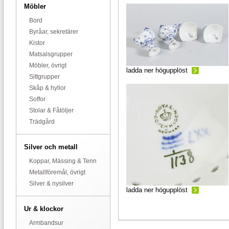
Möbler
Bord
Byråar, sekretärer
Kistor
Matsalsgrupper
Möbler, övrigt
ladda ner högupplöst
Sittgrupper
Skåp & hyllor
Soffor
Stolar & Fåtöljer
Trädgård
Silver och metall
Koppar, Mässing & Tenn
Metallföremål, övrigt
Silver & nysilver
ladda ner högupplöst
Ur & klockor
Armbandsur