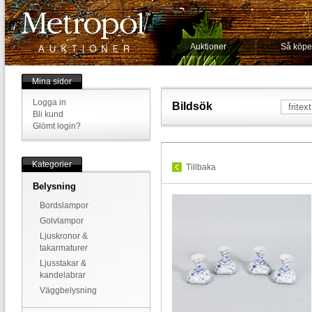
Auktioner
Så köpe
Mina sidor
Logga in
Bildsök
Bli kund
Glömt login?
Kategorier
Tillbaka
Belysning
Bordslampor
Golvlampor
Ljuskronor &
takarmaturer
Ljusstakar &
kandelabrar
Väggbelysning