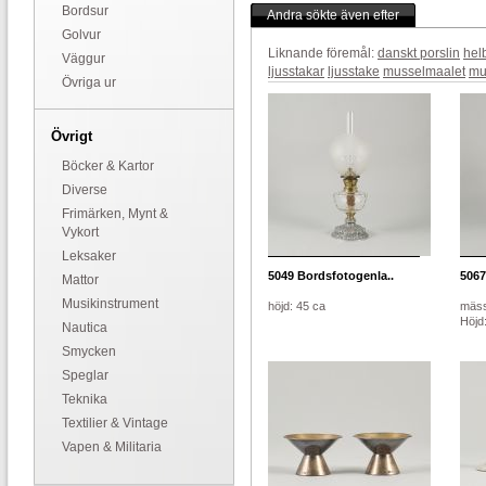
Bordsur
Andra sökte även efter
Golvur
Liknande föremål:
danskt porslin
hel
Väggur
ljusstakar
ljusstake
musselmaalet
mu
Övriga ur
Övrigt
Böcker & Kartor
Diverse
Frimärken, Mynt &
Vykort
Leksaker
5049
Bordsfotogenla..
5067
Mattor
Musikinstrument
höjd: 45 ca
mäss
Höjd
Nautica
Smycken
Speglar
Teknika
Textilier & Vintage
Vapen & Militaria