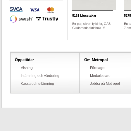
5181
Ljusstakar
5175
Ett par, silver, fylld fot, GAB
Ett p
Guldsmedsaktiebola..//
7 cm,
Öppettider
Om Metropol
Visning
Företaget
Inlämning och värdering
Medarbetare
Kassa och utlämning
Jobba på Metropol