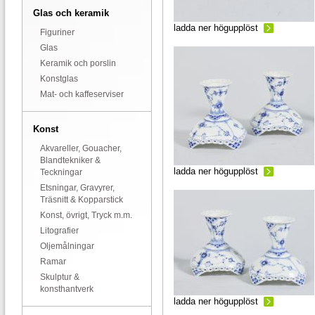
Glas och keramik
ladda ner högupplöst
Figuriner
Glas
Keramik och porslin
Konstglas
Mat- och kaffeserviser
Konst
Akvareller, Gouacher,
Blandtekniker &
ladda ner högupplöst
Teckningar
Etsningar, Gravyrer,
Träsnitt & Kopparstick
Konst, övrigt, Tryck m.m.
Litografier
Oljemålningar
Ramar
Skulptur &
konsthantverk
ladda ner högupplöst