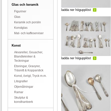
Glas och keramik
ladda ner högupplöst
Figuriner
Glas
Keramik och porslin
Konstglas
Mat- och kaffeserviser
Konst
Akvareller, Gouacher,
Blandtekniker &
ladda ner högupplöst
Teckningar
Etsningar, Gravyrer,
Träsnitt & Kopparstick
Konst, övrigt, Tryck m.m.
Litografier
Oljemålningar
Ramar
Skulptur &
konsthantverk