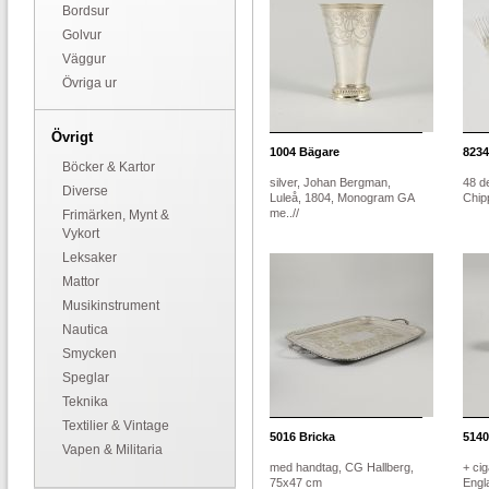
Bordsur
Golvur
Väggur
Övriga ur
Övrigt
1004
Bägare
8234
Böcker & Kartor
silver, Johan Bergman,
48 de
Diverse
Luleå, 1804, Monogram GA
Chipp
me..//
Frimärken, Mynt &
Vykort
Leksaker
Mattor
Musikinstrument
Nautica
Smycken
Speglar
Teknika
Textilier & Vintage
5016
Bricka
5140
Vapen & Militaria
med handtag, CG Hallberg,
+ cig
75x47 cm
Engla