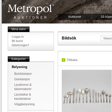
Auktioner
Så köpe
Mina sidor
Logga in
Bildsök
Bli kund
Glömt login?
Kategorier
Tillbaka
Belysning
Bordslampor
Golvlampor
Ljuskronor &
takarmaturer
Ljusstakar &
kandelabrar
Väggbelysning