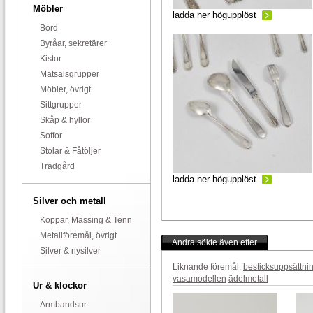
Möbler
ladda ner högupplöst
Bord
Byråar, sekretärer
Kistor
Matsalsgrupper
Möbler, övrigt
Sittgrupper
Skåp & hyllor
Soffor
Stolar & Fåtöljer
Trädgård
ladda ner högupplöst
Silver och metall
Koppar, Mässing & Tenn
Metallföremål, övrigt
Andra sökte även efter
Silver & nysilver
Liknande föremål:
besticksuppsättni
vasamodellen
ädelmetall
Ur & klockor
Armbandsur