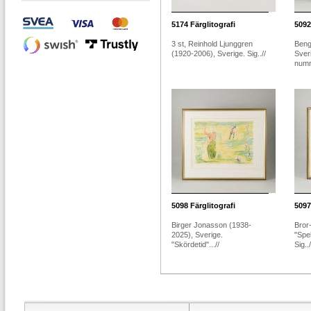
5174
Färglitografi
5092
3 st, Reinhold Ljunggren
Beng
(1920-2006), Sverige. Sig..//
Sver
numr
5098
Färglitografi
5097
Birger Jonasson (1938-
Bror-
2025), Sverige.
"Spe
"Skördetid"...//
Sig../