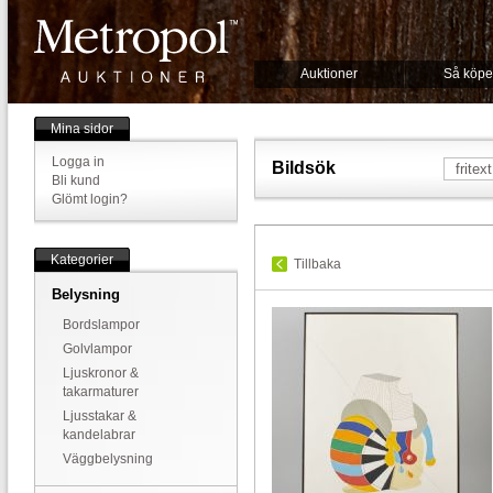
Auktioner
Så köpe
Mina sidor
Logga in
Bildsök
Bli kund
Glömt login?
Kategorier
Tillbaka
Belysning
Bordslampor
Golvlampor
Ljuskronor &
takarmaturer
Ljusstakar &
kandelabrar
Väggbelysning