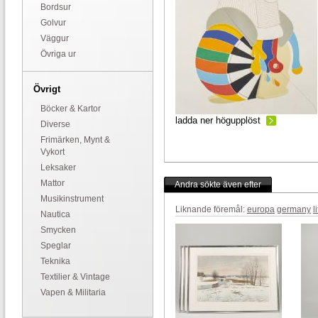
Bordsur
Golvur
Väggur
Övriga ur
Övrigt
Böcker & Kartor
ladda ner högupplöst
Diverse
Frimärken, Mynt &
Vykort
Leksaker
Mattor
Andra sökte även efter
Musikinstrument
Liknande föremål:
europa
germany
l
Nautica
Smycken
Speglar
Teknika
Textilier & Vintage
Vapen & Militaria