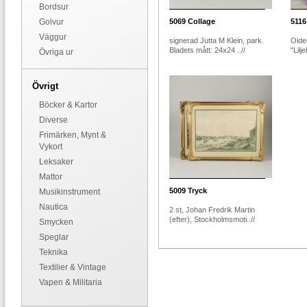
Bordsur
Golvur
5069
Collage
5116
Väggur
signerad Jutta M Klein, park.
Oiden
Bladets mått: 24x24 ..//
"Lilj
Övriga ur
Övrigt
Böcker & Kartor
Diverse
Frimärken, Mynt &
Vykort
Leksaker
Mattor
5009
Tryck
Musikinstrument
Nautica
2 st, Johan Fredrik Martin
(efter), Stockholmsmoti..//
Smycken
Speglar
Teknika
Textilier & Vintage
Vapen & Militaria