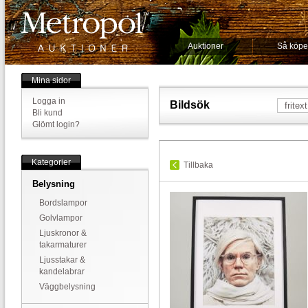
Auktioner
Så köpe
Mina sidor
Logga in
Bildsök
Bli kund
Glömt login?
Kategorier
Tillbaka
Belysning
Bordslampor
Golvlampor
Ljuskronor &
takarmaturer
Ljusstakar &
kandelabrar
Väggbelysning