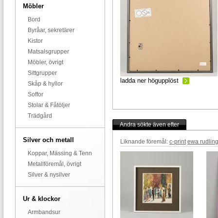
Möbler
Bord
Byråar, sekretärer
Kistor
Matsalsgrupper
Möbler, övrigt
Sittgrupper
ladda ner högupplöst
Skåp & hyllor
Soffor
Stolar & Fåtöljer
Trädgård
Andra sökte även efter
Silver och metall
Liknande föremål:
c-print
ewa rudlin
Koppar, Mässing & Tenn
Metallföremål, övrigt
Silver & nysilver
Ur & klockor
Armbandsur