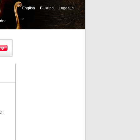
English
Bli kund
Logga in
-->
ider
ng
äll