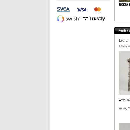
ladda 
Andra s
Liknan
skulptu
4091
Ik
rizza, 