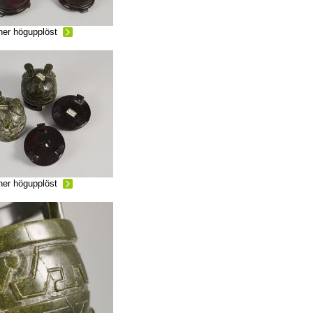
ner högupplöst
ner högupplöst