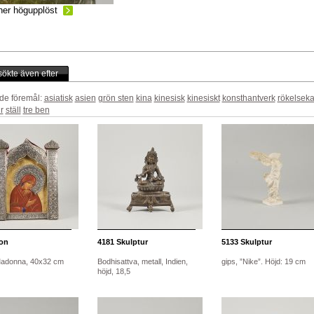
ner högupplöst
ökte även efter
de föremål:
asiatisk
asien
grön sten
kina
kinesisk
kinesiskt
konsthantverk
rökelseka
r
ställ
tre ben
on
4181
Skulptur
5133
Skulptur
Madonna, 40x32 cm
Bodhisattva, metall, Indien,
gips, ”Nike”. Höjd: 19 cm
höjd, 18,5