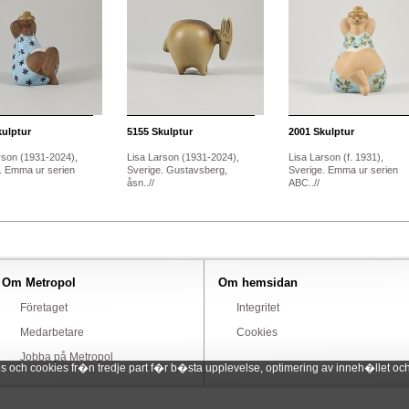
ulptur
5155
Skulptur
2001
Skulptur
rson (1931-2024),
Lisa Larson (1931-2024),
Lisa Larson (f. 1931),
. Emma ur serien
Sverige. Gustavsberg,
Sverige. Emma ur serien
åsn..//
ABC..//
Om Metropol
Om hemsidan
Företaget
Integritet
Medarbetare
Cookies
Jobba på Metropol
ch cookies fr�n tredje part f�r b�sta upplevelse, optimering av inneh�llet och