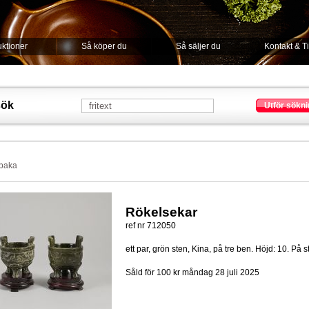
ktioner
Så köper du
Så säljer du
Kontakt & T
sök
Utför sökni
lbaka
Rökelsekar
ref nr 712050
ett par, grön sten, Kina, på tre ben. Höjd: 10. På st
Såld för 100 kr
måndag 28 juli 2025