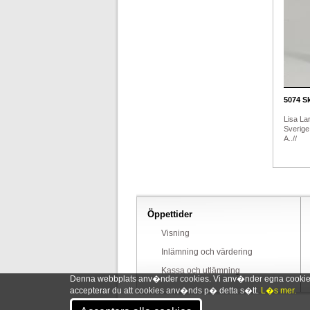
5074
Sk
Lisa La
Sverige
A..//
Öppettider
Visning
Inlämning och värdering
Kassa och utlämning
Denna webbplats anv�nder cookies. Vi anv�nder egna cookies o
accepterar du att cookies anv�nds p� detta s�tt.
L�s mer.