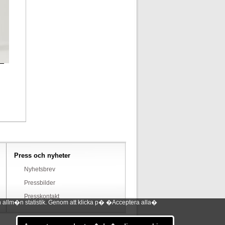
Press och nyheter
Nyhetsbrev
Pressbilder
Presskontakt
 allm�n statistik. Genom att klicka p� �Acceptera alla�