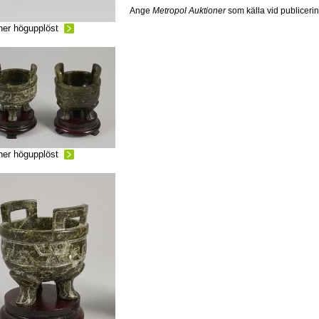
Ange
Metropol Auktioner
som källa vid publiceri
ner högupplöst
ner högupplöst