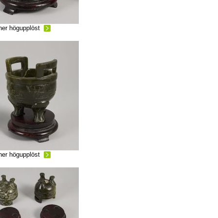
ner högupplöst
ner högupplöst