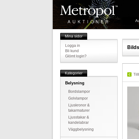
Au
Mina sidor
Logga in
Bild
Bli kund
Glömt login?
Kategorier
Til
Belysning
Bordslampor
Golvlampor
Ljuskronor &
takarmaturer
Ljusstakar &
kandelabrar
Väggbelysning