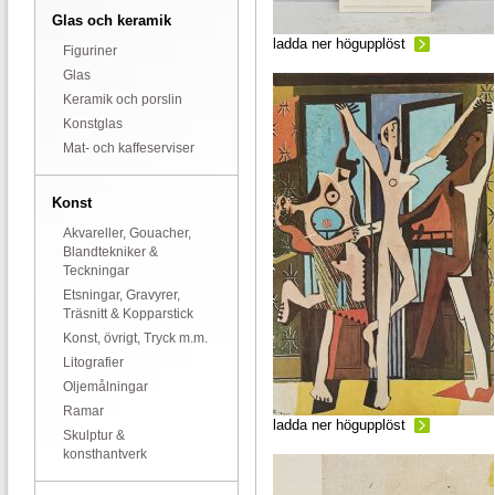
Glas och keramik
ladda ner högupplöst
Figuriner
Glas
Keramik och porslin
Konstglas
Mat- och kaffeserviser
Konst
Akvareller, Gouacher,
Blandtekniker &
Teckningar
Etsningar, Gravyrer,
Träsnitt & Kopparstick
Konst, övrigt, Tryck m.m.
Litografier
Oljemålningar
Ramar
ladda ner högupplöst
Skulptur &
konsthantverk