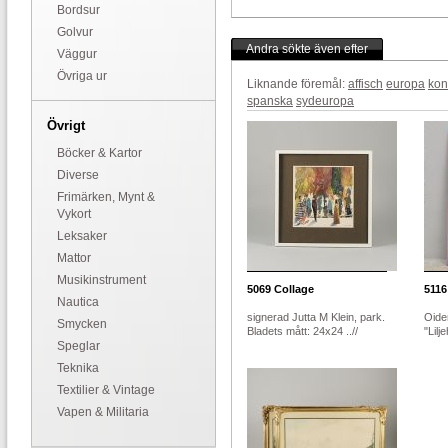
Bordsur
Golvur
Andra sökte även efter
Väggur
Övriga ur
Liknande föremål:
affisch
europa
kon
spanska
sydeuropa
Övrigt
Böcker & Kartor
Diverse
Frimärken, Mynt &
Vykort
Leksaker
Mattor
Musikinstrument
5069
Collage
5116
Nautica
signerad Jutta M Klein, park.
Oiden
Smycken
Bladets mått: 24x24 ..//
"Lilj
Speglar
Teknika
Textilier & Vintage
Vapen & Militaria