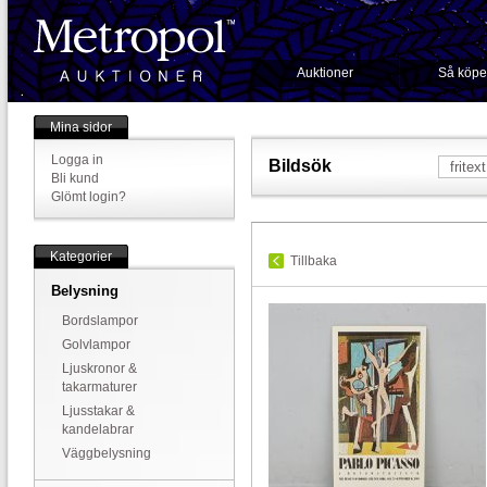
Auktioner
Så köpe
Mina sidor
Logga in
Bildsök
Bli kund
Glömt login?
Kategorier
Tillbaka
Belysning
Bordslampor
Golvlampor
Ljuskronor &
takarmaturer
Ljusstakar &
kandelabrar
Väggbelysning