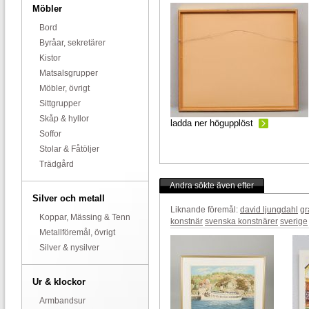
Möbler
Bord
Byråar, sekretärer
Kistor
Matsalsgrupper
Möbler, övrigt
Sittgrupper
Skåp & hyllor
ladda ner högupplöst
Soffor
Stolar & Fåtöljer
Trädgård
Andra sökte även efter
Silver och metall
Liknande föremål:
david ljungdahl
gr
Koppar, Mässing & Tenn
konstnär
svenska konstnärer
sverige
Metallföremål, övrigt
Silver & nysilver
Ur & klockor
Armbandsur