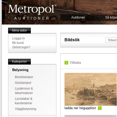
Auktioner
Så köpe
Mina sidor
Logga in
Bildsök
Bli kund
Glömt login?
Kategorier
Tillbaka
Belysning
Bordslampor
Golvlampor
Ljuskronor &
takarmaturer
Ljusstakar &
kandelabrar
ladda ner högupplöst
Väggbelysning