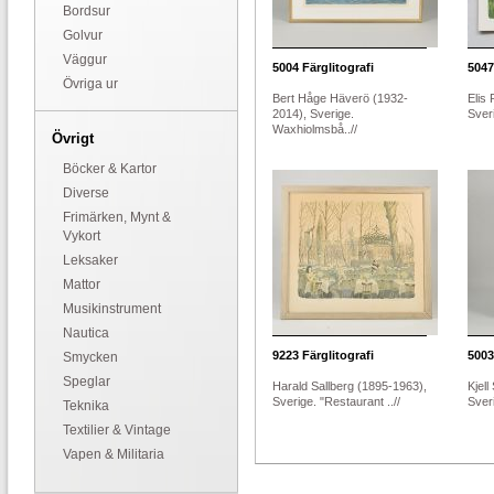
Bordsur
Golvur
Väggur
5004
Färglitografi
5047
Övriga ur
Bert Håge Häverö (1932-
Elis
2014), Sverige.
Sveri
Waxhiolmsbå..//
Övrigt
Böcker & Kartor
Diverse
Frimärken, Mynt &
Vykort
Leksaker
Mattor
Musikinstrument
Nautica
9223
Färglitografi
5003
Smycken
Speglar
Harald Sallberg (1895-1963),
Kjell
Sverige. "Restaurant ..//
Sveri
Teknika
Textilier & Vintage
Vapen & Militaria