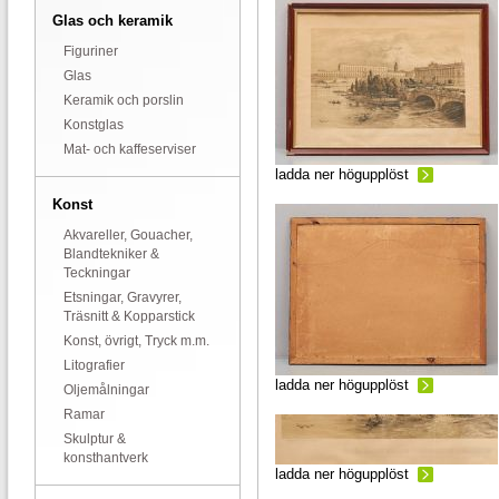
Glas och keramik
Figuriner
Glas
Keramik och porslin
Konstglas
Mat- och kaffeserviser
ladda ner högupplöst
Konst
Akvareller, Gouacher,
Blandtekniker &
Teckningar
Etsningar, Gravyrer,
Träsnitt & Kopparstick
Konst, övrigt, Tryck m.m.
Litografier
ladda ner högupplöst
Oljemålningar
Ramar
Skulptur &
konsthantverk
ladda ner högupplöst