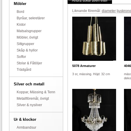
Andra sökte även efter
Möbler
Liknande föremål:
diameter
ljuskrono
Bord
Byråar, sekretärer
Kistor
Matsalsgrupper
Möbler, övrigt
Sittgrupper
Skåp & hyllor
Soffor
Stolar & Fåtöljer
5078
Armaturer
4046
Trädgård
3 st, mässing. Höjd: 32 cm
mäss
deko
Silver och metall
Koppar, Mässing & Tenn
Metallföremål, övrigt
Silver & nysilver
Ur & klockor
Armbandsur