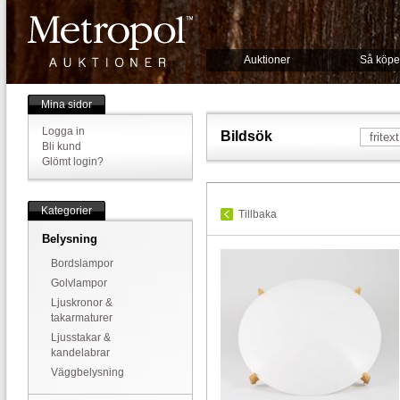
Auktioner
Så köpe
Mina sidor
Logga in
Bildsök
Bli kund
Glömt login?
Kategorier
Tillbaka
Belysning
Bordslampor
Golvlampor
Ljuskronor &
takarmaturer
Ljusstakar &
kandelabrar
Väggbelysning