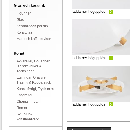
Glas och keramik
ladda ner högupplöst
Figuriner
Glas
Keramik och porslin
Konstglas
Mat- och kaffeserviser
Konst
ladda ner högupplöst
Akvareller, Gouacher,
Blandtekniker &
Teckningar
Etsningar, Gravyrer,
Träsnitt & Kopparstick
Konst, övrigt, Tryck m.m.
Litografier
Oljemålningar
ladda ner högupplöst
Ramar
Skulptur &
konsthantverk