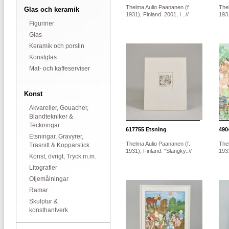
Thelma Aulio Paananen (f.
The
Glas och keramik
1931), Finland. 2001, I ..//
1931
Figuriner
Glas
Keramik och porslin
Konstglas
Mat- och kaffeserviser
Konst
Akvareller, Gouacher,
Blandtekniker &
Teckningar
617755
Etsning
490
Etsningar, Gravyrer,
Thelma Aulio Paananen (f.
The
Träsnitt & Kopparstick
1931), Finland. "Slängky..//
1931
Konst, övrigt, Tryck m.m.
Litografier
Oljemålningar
Ramar
Skulptur &
konsthantverk