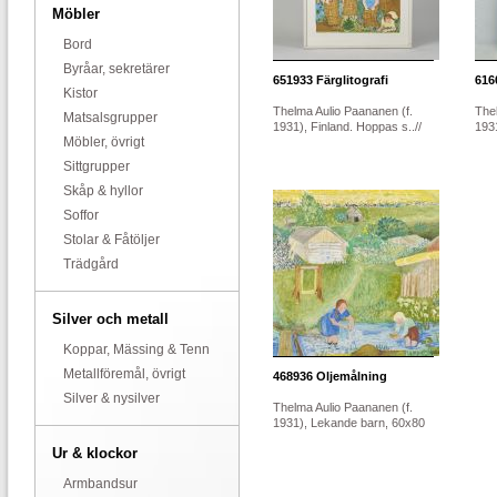
Möbler
Bord
Byråar, sekretärer
651933
Färglitografi
616
Kistor
Thelma Aulio Paananen (f.
The
Matsalsgrupper
1931), Finland. Hoppas s..//
1931
Möbler, övrigt
Sittgrupper
Skåp & hyllor
Soffor
Stolar & Fåtöljer
Trädgård
Silver och metall
Koppar, Mässing & Tenn
Metallföremål, övrigt
468936
Oljemålning
Silver & nysilver
Thelma Aulio Paananen (f.
1931), Lekande barn, 60x80
Ur & klockor
Armbandsur