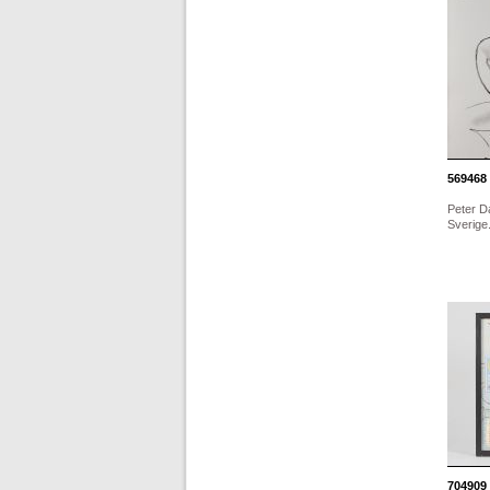
569468
Peter D
Sverige.
704909