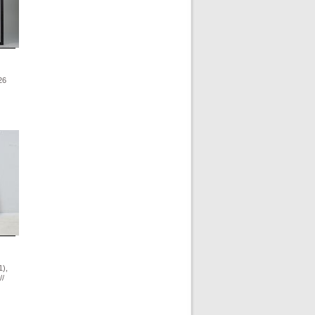
26
),
//