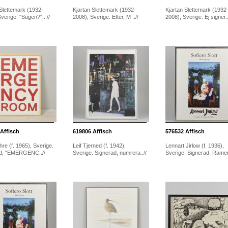
 Slettemark (1932-
Kjartan Slettemark (1932-
Kjartan Slettemark (1932
verige. "Sugen?"...//
2008), Sverige. Efter, M ..//
2008), Sverige. Ej signer..
Affisch
619806
Affisch
576532
Affisch
re (f. 1965), Sverige.
Leif Tjerned (f. 1942),
Lennart Jirlow (f. 1936),
d, "EMERGENC..//
Sverige. Signerad, numrera..//
Sverige. Signerad. Ramen