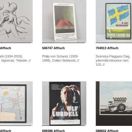
Affisch
506747
Affisch
704913
Affisch
ahl (1934-2019),
Philip von Schantz (1928-
Svenska Flaggans Dag,
 Signerad, "Händer..//
1998), Galleri Stefanotti..//
yttermått inklusive ram:
103..//
Affisch
699386
Affisch
588602
Affisch