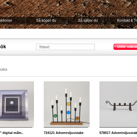
ktioner
Så köper du
Så säljer du
Kontakt & T
sök
Utför sökni
lbaka
" digital måln..
724121
Adventsljusstake
578017
Adventsljussta