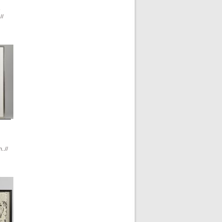
-
//
..//