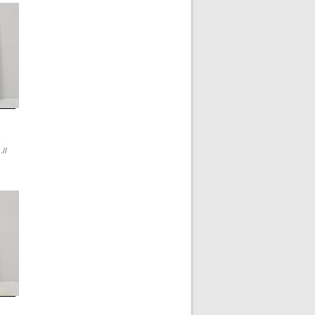
-
.//