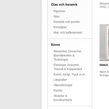
Margare
Glas och keramik
1933), S
Figuriner
Glas
Keramik och porslin
Konstglas
Mat- och kaffeserviser
Konst
Akvareller, Gouacher,
Blandtekniker &
Teckningar
Etsningar, Gravyrer,
556621
Träsnitt & Kopparstick
Albert 
Konst, övrigt, Tryck m.m.
Sverige.
Litografier
Oljemålningar
Ramar
Skulptur &
konsthantverk