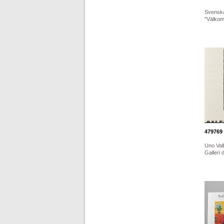
Svenska
"Välkomn
479769
Uno Val
Galleri 