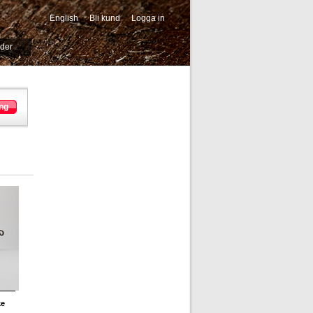
English
Bli kund
Logga in
-->
ider
ng
ke