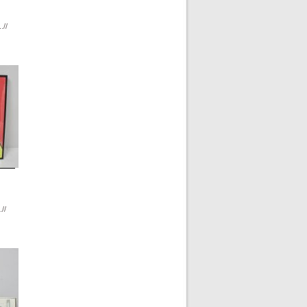
.//
//