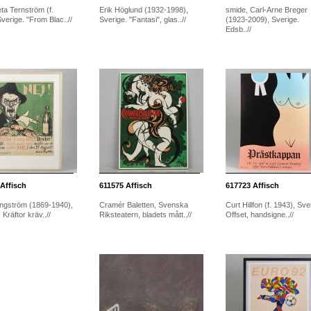
ta Ternström (f.
Erik Höglund (1932-1998),
smide, Carl-Arne Breger
verige. "From Blac..//
Sverige. "Fantasi", glas..//
(1923-2009), Sverige.
Edsb..//
Affisch
611575
Affisch
617723
Affisch
Engström (1869-1940),
Cramér Baletten, Svenska
Curt Hillfon (f. 1943), Sve
 Kräftor kräv..//
Riksteatern, bladets mått..//
Offset, handsigne..//