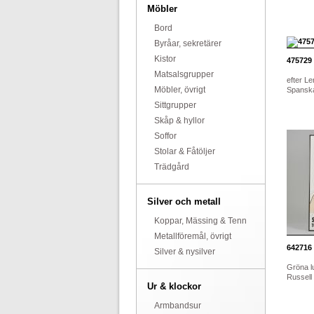
Möbler
Bord
Byråar, sekretärer
Kistor
475729
Matsalsgrupper
efter Le
Möbler, övrigt
Spanska
Sittgrupper
Skåp & hyllor
Soffor
Stolar & Fåtöljer
Trädgård
Silver och metall
Koppar, Mässing & Tenn
Metallföremål, övrigt
642716
Silver & nysilver
Gröna lu
Russell (
Ur & klockor
Armbandsur