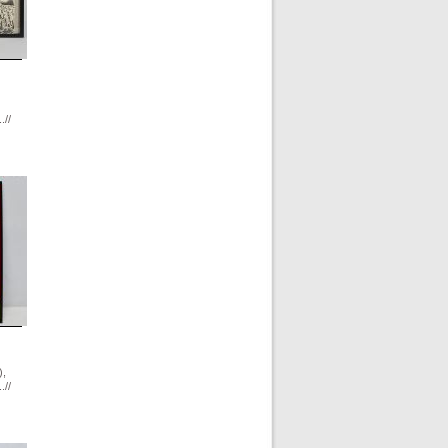
.//
),
.//