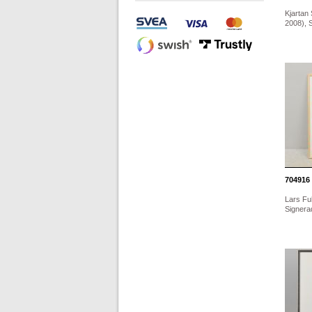
Kjartan
2008), S
704916
Lars Fuh
Signera