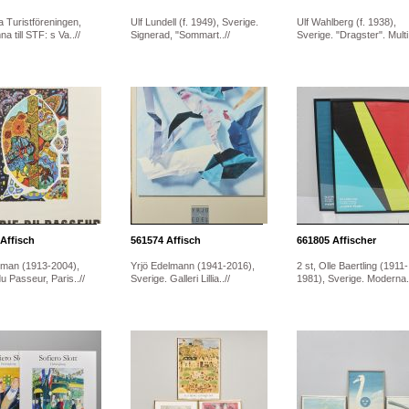
 Turistföreningen,
Ulf Lundell (f. 1949), Sverige.
Ulf Wahlberg (f. 1938),
a till STF: s Va..//
Signerad, "Sommart..//
Sverige. "Dragster". Multi.
Affisch
561574
Affisch
661805
Affischer
lman (1913-2004),
Yrjö Edelmann (1941-2016),
2 st, Olle Baertling (1911-
du Passeur, Paris..//
Sverige. Galleri Lillia..//
1981), Sverige. Moderna..