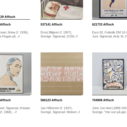
Affisch
537141
Affisch
621733
Affisch
nnart Jirlow (f. 1936),
Ernst Billgren (f. 1957),
Euro 92, Fotbolls EM 10-
 Flugan på ..//
Sverige. Signerad, 2/150..//
Juni. Signerad, Ardy St..//
Affisch
566123
Affisch
704908
Affisch
nd. Signerad, Kristian
Jan Håfström (f. 1937),
John Jon-And (1889-1941
f. 1968), ..//
Sverige. Signerad. Motivet..//
Sverige. "min son på gal..