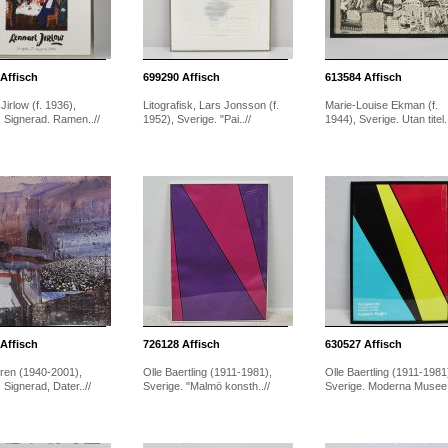
Affisch
699290
Affisch
613584
Affisch
Jirlow (f. 1936),
Litografisk, Lars Jonsson (f.
Marie-Louise Ekman (f.
. Signerad. Ramen..//
1952), Sverige. "Pai..//
1944), Sverige. Utan titel..
Affisch
726128
Affisch
630527
Affisch
gren (1940-2001),
Olle Baertling (1911-1981),
Olle Baertling (1911-1981
 Signerad, Dater..//
Sverige. "Malmö konsth..//
Sverige. Moderna Musee.