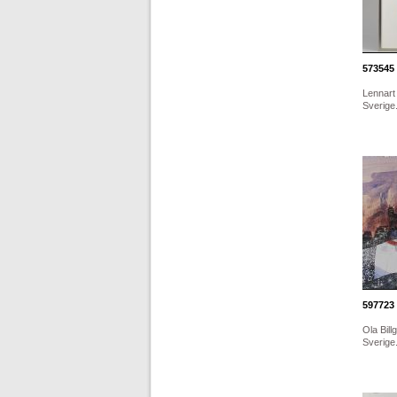
573545
Lennart 
Sverige
597723
Ola Bill
Sverige.