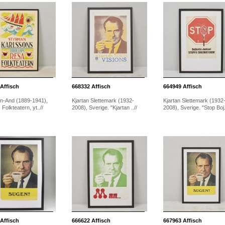
Affisch
668332
Affisch
664949
Affisch
n-And (1889-1941),
Kjartan Slettemark (1932-
Kjartan Slettemark (1932
 Folkteatern, yt..//
2008), Sverige. "Kjartan ..//
2008), Sverige. "Stop Boj.
Affisch
666622
Affisch
667963
Affisch