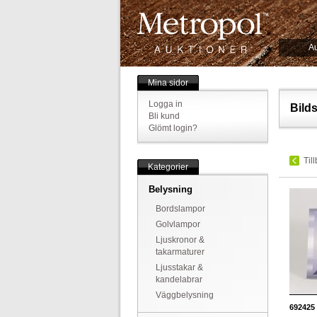
Au
Mina sidor
Logga in
Bild
Bli kund
Glömt login?
Til
Kategorier
Belysning
Bordslampor
Golvlampor
Ljuskronor &
takarmaturer
Ljusstakar &
kandelabrar
Väggbelysning
692425