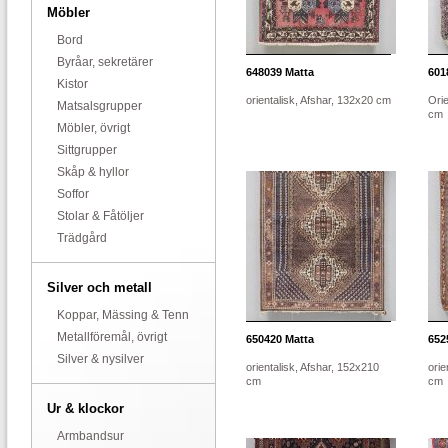
Möbler
Bord
Byråar, sekretärer
648039
Matta
601
Kistor
orientalisk, Afshar, 132x20 cm
Orie
Matsalsgrupper
cm
Möbler, övrigt
Sittgrupper
Skåp & hyllor
Soffor
Stolar & Fåtöljer
Trädgård
Silver och metall
Koppar, Mässing & Tenn
Metallföremål, övrigt
650420
Matta
652
Silver & nysilver
orientalisk, Afshar, 152x210
orie
cm
cm
Ur & klockor
Armbandsur