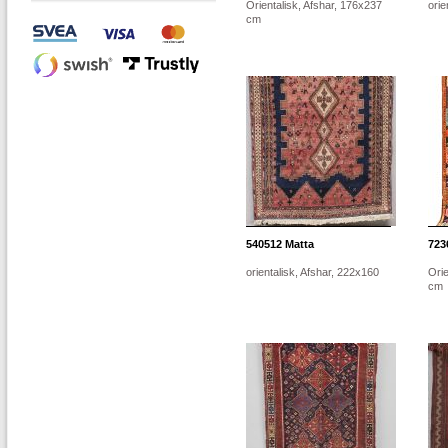
Orientalisk, Afshar, 176x237
orie
cm
540512
Matta
723
orientalisk, Afshar, 222x160
Orie
cm