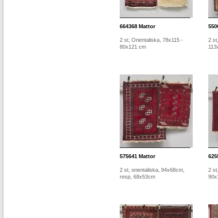
664368
Mattor
550
2 st, Orientaliska, 78x115 -
2 st
80x121 cm
113
575641
Mattor
625
2 st, orientaliska, 94x68cm,
2 st
resp, 68x53cm
90x