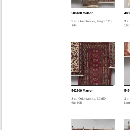
506188
Mattor
488
3 st, Orientaliska, längd: 120-
3 st
144
190
542809
Mattor
547
3 st. Orientaliska, 39x50 -
3 st
60x105
Kerm