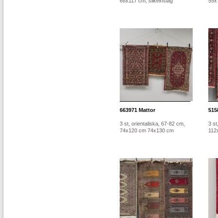
68x117 cm, silkeinslag
55x
663971
Mattor
515
3 st, orientaliska, 67-82 cm,
3 st
74x120 cm 74x130 cm
112