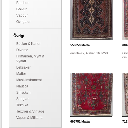
Bordsur
Golvur
Väggur
Övriga ur
Övrigt
Böcker & Kartor
559650
Matta
684
Diverse
orientalisk, Afshar, 163x224
Orie
Frimärken, Mynt &
cm
Vykort
Leksaker
Mattor
Musikinstrument
Nautica
Smycken
Speglar
Teknika
Textilier & Vintage
Vapen & Militaria
698752
Matta
712