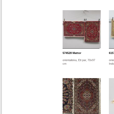
574528
Mattor
615
orientaliska, Ett par, 70x97
orie
cm
Ind