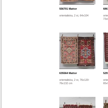
556701
Mattor
686
orientaliska, 2 st, 64x104
orie
73x
635564
Mattor
529
orientaliska, 2 st, 76x120-
orie
76x132 cm
65x