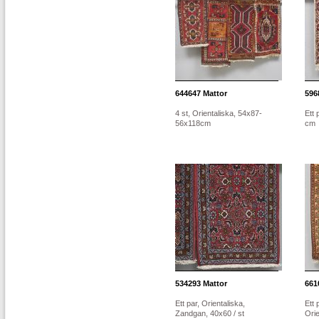
644647
Mattor
596
4 st, Orientaliska, 54x87-
Ett 
56x118cm
cm
534293
Mattor
661
Ett par, Orientaliska,
Ett 
Zandgan, 40x60 / st
Orie