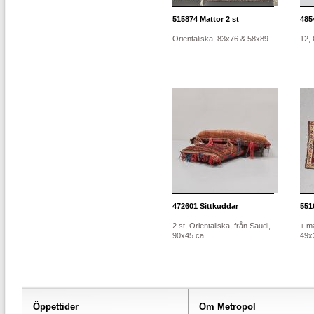
515874
Mattor 2 st
485
Orientaliska, 83x76 & 58x89
12, 
472601
Sittkuddar
551
2 st, Orientaliska, från Saudi,
+ ma
90x45 ca
49x
Öppettider
Om Metropol