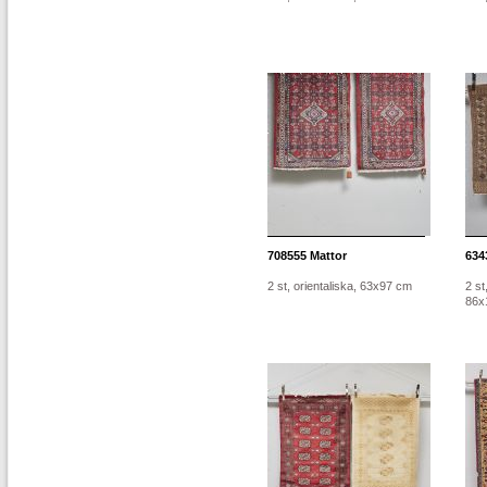
708555
Mattor
634
2 st, orientaliska, 63x97 cm
2 st
86x