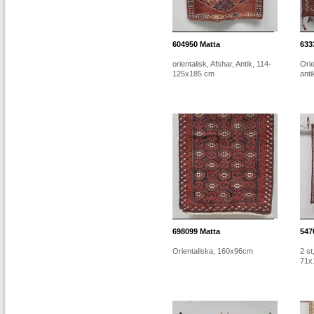
604950
Matta
633
orientalisk, Afshar, Antik, 114-
Orie
125x185 cm
ant
698099
Matta
547
Orientaliska, 160x96cm
2 st
71x