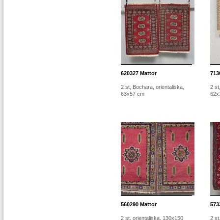
620327
Mattor
713
2 st, Bochara, orientaliska,
2 st
63x57 cm
62x
560290
Mattor
573
2 st, orientaliska, 130x150
2 st