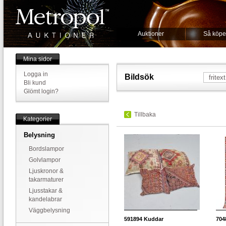
Auktioner
Så köpe
Mina sidor
Logga in
Bildsök
Bli kund
Glömt login?
Tillbaka
Kategorier
Belysning
Bordslampor
Golvlampor
Ljuskronor &
takarmaturer
Ljusstakar &
kandelabrar
Väggbelysning
591894
Kuddar
704