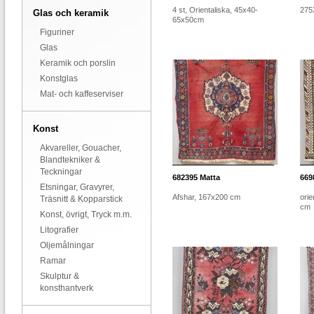
4 st, Orientaliska, 45x40-
275
Glas och keramik
65x50cm
Figuriner
Glas
Keramik och porslin
Konstglas
Mat- och kaffeserviser
Konst
Akvareller, Gouacher,
Blandtekniker &
Teckningar
682395
Matta
669
Etsningar, Gravyrer,
Afshar, 167x200 cm
orie
Träsnitt & Kopparstick
cm
Konst, övrigt, Tryck m.m.
Litografier
Oljemålningar
Ramar
Skulptur &
konsthantverk