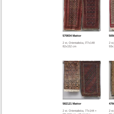
570834
Mattor
505
2 st, Orientaliska, l77x148
2 st
82x152 cm
93x
582121
Mattor
476
2 st. Orientaliska, 77x144 +
2 st