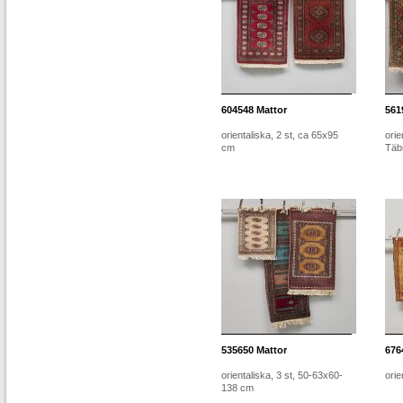
604548
Mattor
561
orientaliska, 2 st, ca 65x95
orie
cm
Täbr
535650
Mattor
676
orientaliska, 3 st, 50-63x60-
orie
138 cm