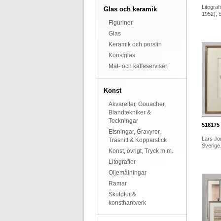
Litograf
Glas och keramik
1952), S
Figuriner
Glas
Keramik och porslin
Konstglas
Mat- och kaffeserviser
Konst
Akvareller, Gouacher,
Blandtekniker &
Teckningar
518175
Etsningar, Gravyrer,
Lars Jo
Träsnitt & Kopparstick
Sverige
Konst, övrigt, Tryck m.m.
Litografier
Oljemålningar
Ramar
Skulptur &
konsthantverk