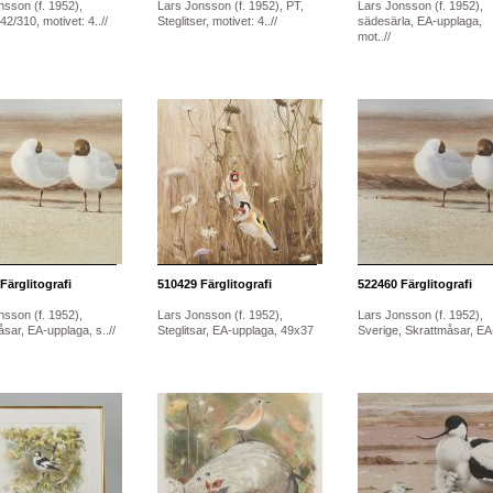
nsson (f. 1952),
Lars Jonsson (f. 1952), PT,
Lars Jonsson (f. 1952),
42/310, motivet: 4..//
Steglitser, motivet: 4..//
sädesärla, EA-upplaga,
mot..//
Färglitografi
510429
Färglitografi
522460
Färglitografi
nsson (f. 1952),
Lars Jonsson (f. 1952),
Lars Jonsson (f. 1952),
sar, EA-upplaga, s..//
Steglitsar, EA-upplaga, 49x37
Sverige, Skrattmåsar, EA-