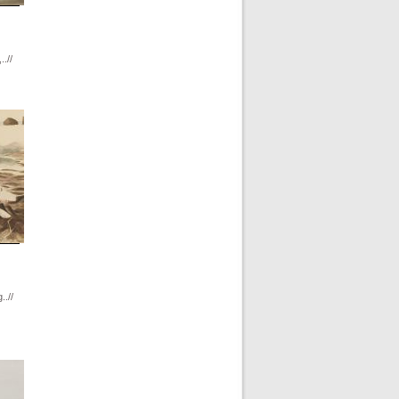
.//
..//