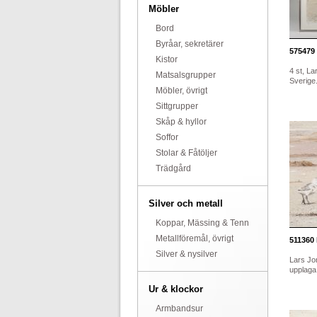
Möbler
Bord
Byråar, sekretärer
575479
Kistor
4 st, La
Matsalsgrupper
Sverige.
Möbler, övrigt
Sittgrupper
Skåp & hyllor
Soffor
Stolar & Fåtöljer
Trädgård
Silver och metall
Koppar, Mässing & Tenn
Metallföremål, övrigt
511360
Silver & nysilver
Lars Jo
upplaga,
Ur & klockor
Armbandsur