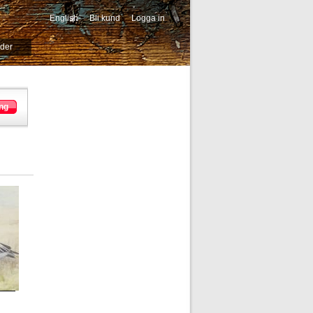
English
Bli kund
Logga in
-->
ider
ng