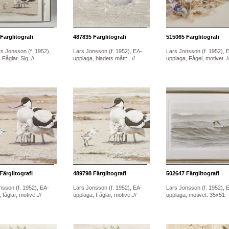
Färglitografi
487835
Färglitografi
515065
Färglitografi
rs Jonsson (f. 1952),
Lars Jonsson (f. 1952), EA-
Lars Jonsson (f. 1952), 
 Fåglar. Sig..//
upplaga, bladets mått: ..//
upplaga, Fågel, motivet../
Färglitografi
489798
Färglitografi
502647
Färglitografi
nsson (f. 1952), EA-
Lars Jonsson (f. 1952), EA-
Lars Jonsson (f. 1952), 
 fåglar, motive..//
upplaga, Fåglar, motive..//
upplaga, motivet: 35x51