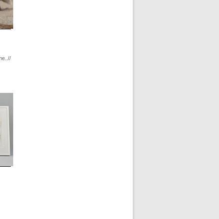
e..//