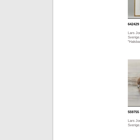
642429
Lars Jo
Sverige
"Halsban
559755
Lars Jo
Sverige.