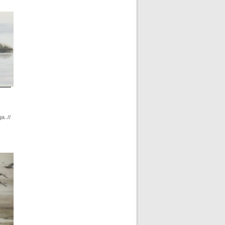
a..//