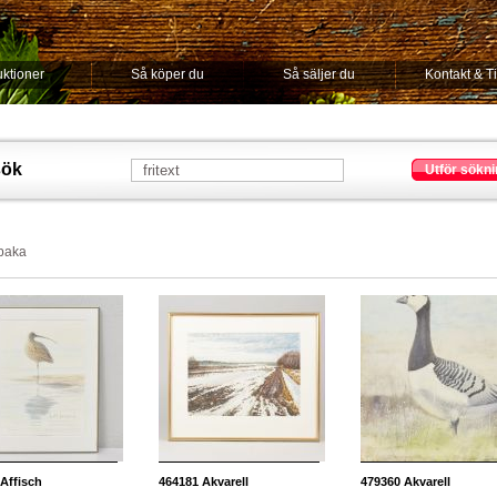
ktioner
Så köper du
Så säljer du
Kontakt & T
sök
Utför sökni
lbaka
Affisch
464181
Akvarell
479360
Akvarell