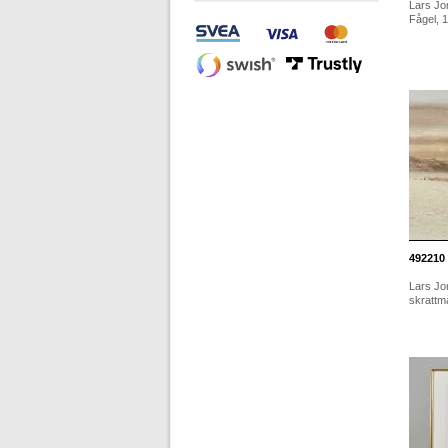
Lars Jo
Fågel, 1
492210
Lars Jo
skrattmå