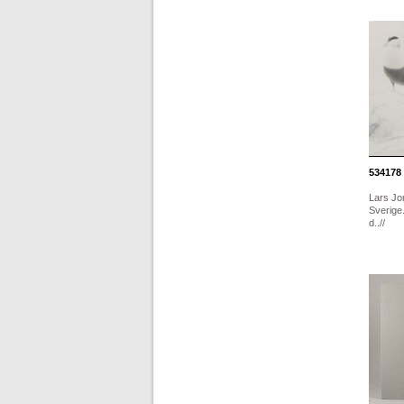
534178
Lars Jo
Sverige
d..//