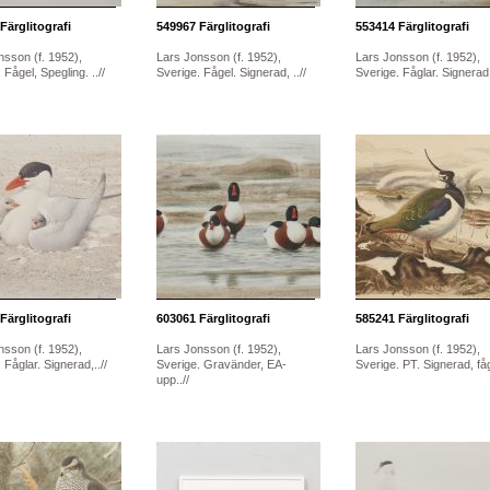
Färglitografi
549967
Färglitografi
553414
Färglitografi
nsson (f. 1952),
Lars Jonsson (f. 1952),
Lars Jonsson (f. 1952),
 Fågel, Spegling. ..//
Sverige. Fågel. Signerad, ..//
Sverige. Fåglar. Signerad,.
Färglitografi
603061
Färglitografi
585241
Färglitografi
nsson (f. 1952),
Lars Jonsson (f. 1952),
Lars Jonsson (f. 1952),
 Fåglar. Signerad,..//
Sverige. Gravänder, EA-
Sverige. PT. Signerad, fåg
upp..//