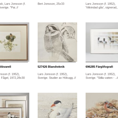
isk, Lars Jonsson (f.
Bert Jonsson, 25x33
Lars Jonsson (f. 1952),
verige. "Pai..//
'Vitkindad gås', signerad,..
Akvarell
527426
Blandteknik
696285
Färglifografi
nsson (f. 1952),
Lars Jonsson (f. 1952),
Lars Jonsson (f. 1952),
. Fågel, 1972,28x30
Sverige. Studier av Hökugg..//
Sverige. "Stilla vatten - ../