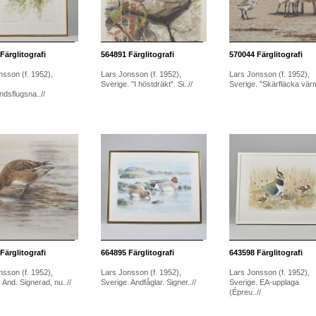
Färglitografi
564891
Färglitografi
570044
Färglitografi
nsson (f. 1952),
Lars Jonsson (f. 1952),
Lars Jonsson (f. 1952),
.
Sverige. "I höstdräkt". Si..//
Sverige. "Skärfläcka värm
dsflugsna..//
Färglitografi
664895
Färglitografi
643598
Färglitografi
nsson (f. 1952),
Lars Jonsson (f. 1952),
Lars Jonsson (f. 1952),
 And. Signerad, nu..//
Sverige. Andfåglar. Signer..//
Sverige. EA-upplaga
(Épreu..//