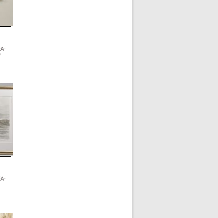
EA-
/
EA-