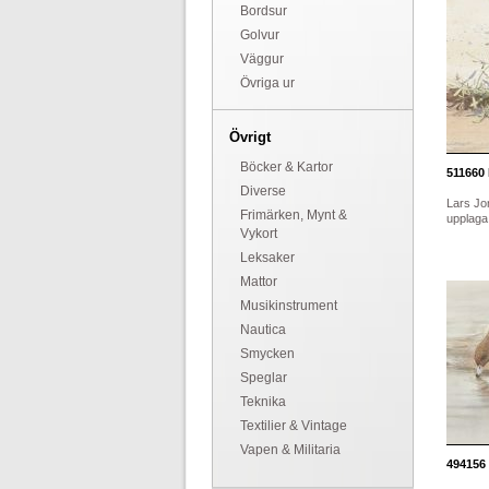
Bordsur
Golvur
Väggur
Övriga ur
Övrigt
Böcker & Kartor
511660
Diverse
Lars Jo
Frimärken, Mynt &
upplaga
Vykort
Leksaker
Mattor
Musikinstrument
Nautica
Smycken
Speglar
Teknika
Textilier & Vintage
Vapen & Militaria
494156