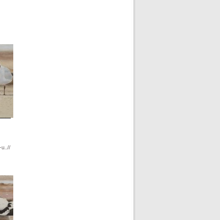
u..//