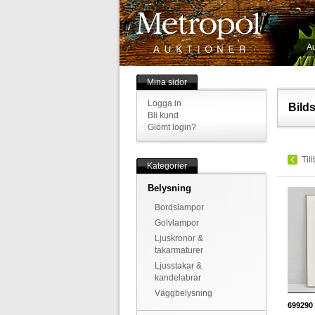
Au
Mina sidor
Logga in
Bild
Bli kund
Glömt login?
Til
Kategorier
Belysning
Bordslampor
Golvlampor
Ljuskronor &
takarmaturer
Ljusstakar &
kandelabrar
Väggbelysning
699290