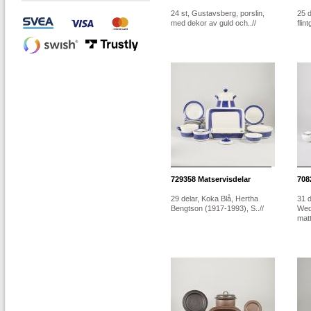
24 st, Gustavsberg, porslin,
25 d
med dekor av guld och..//
flin
729358
Matservisdelar
708
29 delar, Koka Blå, Hertha
31 d
Bengtson (1917-1993), S..//
Wed
matta