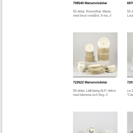
708540
Matservisdelar
697
55 delar, Rosenthal, Maria,
55 
med brun rosbård, 9 ma..//
Loui
722622
Matservisdelar
720
58 delar, Lidköping ALP, dekor
ca 2
med blomma och förg..//
"Cla