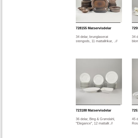
728155
Matservisdelar
725
34 delar, brunglaserat
34 d
stengods, 11 mattallrikar, ..//
blom
723188
Matservisdelar
725
36 delar, Bing & Grøndahl,
45 d
"Elegance", 12 mattallr..//
Rose