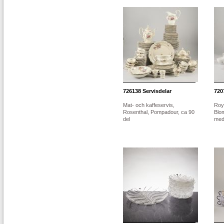
726138
Servisdelar
720
Mat- och kaffeservis,
Roy
Rosenthal, Pompadour, ca 90
Blo
del
med.