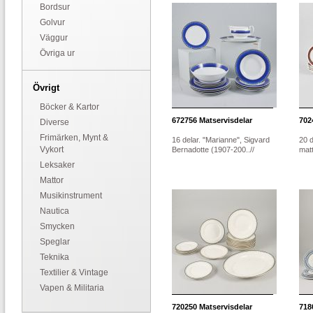
Bordsur
Golvur
Väggur
Övriga ur
Övrigt
Böcker & Kartor
672756
Matservisdelar
702
Diverse
Frimärken, Mynt &
16 delar. "Marianne", Sigvard
20 d
Vykort
Bernadotte (1907-200..//
matt
Leksaker
Mattor
Musikinstrument
Nautica
Smycken
Speglar
Teknika
Textilier & Vintage
Vapen & Militaria
720250
Matservisdelar
718