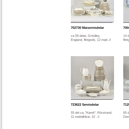
702730
Matservisdelar
700
ca 59 delar, Grindley,
14 d
England, flintgods, 12 matt..//
flin
723622
Servisdelar
712
55 del ca, "Kamé", Rörstrand,
65 d
11 mattallrikar, 10 ..//
Danm