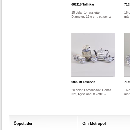
682115
Tallrikar
716
15 delar, 14 assietter.
18 d
Diameter: 19 c cm, ett ser..//
märk
690919
Teservis
714
20 delar, Lomonosov, Cobalt
16 d
Net, Ryssland, 8 kaffe..//
märk
Öppettider
Om Metropol