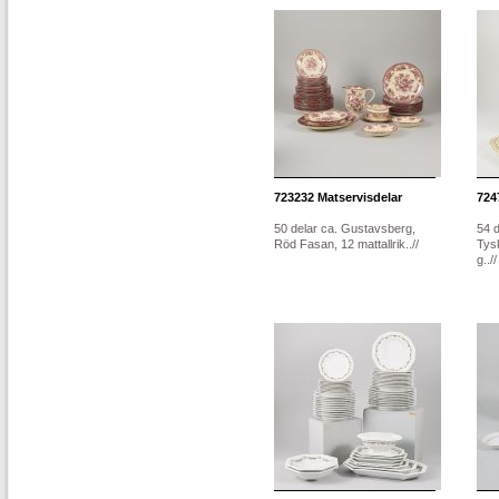
723232
Matservisdelar
724
50 delar ca. Gustavsberg,
54 d
Röd Fasan, 12 mattallrik..//
Tys
g..//