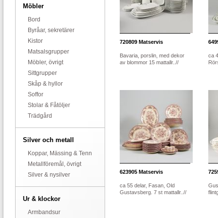
Möbler
Bord
Byråar, sekretärer
Kistor
720809
Matservis
649
Matsalsgrupper
Bavaria, porslin, med dekor
ca 4
Möbler, övrigt
av blommor 15 mattallr..//
Rörs
Sittgrupper
Skåp & hyllor
Soffor
Stolar & Fåtöljer
Trädgård
Silver och metall
Koppar, Mässing & Tenn
Metallföremål, övrigt
623905
Matservis
725
Silver & nysilver
ca 55 delar, Fasan, Old
Gust
Gustavsberg. 7 st mattallr..//
flin
Ur & klockor
Armbandsur