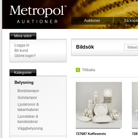
Auktioner
Så köpe
Mina sidor
Logga in
Bildsök
Bli kund
Glömt login?
Tillbaka
Kategorier
Belysning
Bordslampor
Golvlampor
Ljuskronor &
takarmaturer
Ljusstakar &
kandelabrar
Väggbelysning
727687
Kaffeservis
728