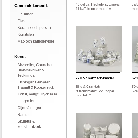
40 del ca, Hackefors, Linnea,
ca 5
Glas och keramik
11 kaffekoppar med f..//
mocc
Figuriner
Glas
Keramik och porslin
Konstglas
Mat- och kaffeserviser
Konst
Akvareller, Gouacher,
Blandtekniker &
Teckningar
727057
Kaffeservisdelar
623
Etsningar, Gravyrer,
Bing & Grøndahl,
50 d
Träsnitt & Kopparstick
"Ströblomster", 22 koppar
Rörs
Konst, övrigt, Tryck m.m.
med fat..//
Litografier
Oljemålningar
Ramar
Skulptur &
konsthantverk