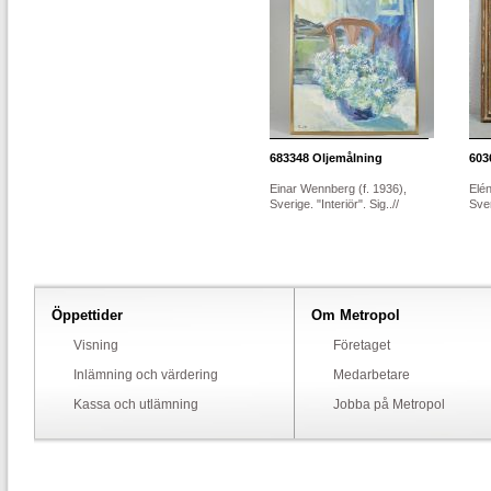
683348
Oljemålning
603
Einar Wennberg (f. 1936),
Elé
Sverige. "Interiör". Sig..//
Sver
Öppettider
Om Metropol
Visning
Företaget
Inlämning och värdering
Medarbetare
Kassa och utlämning
Jobba på Metropol