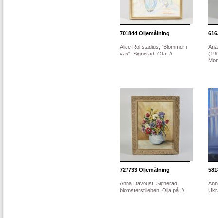
701844
Oljemålning
616
Alice Rolfstadius, "Blommor i
Ana
vas". Signerad. Olja..//
(19
Mono
727733
Oljemålning
581
Anna Davoust. Signerad,
Ann
blomsterstilleben. Olja på..//
Ukra