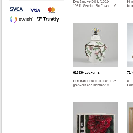
Eva Jancke-Björk (1882-
Kina
1981), Sverige. Bo Fajans. ..//
blom
613930
Lockurna
714
Rörstrand, med reliefdekor av
ett 
grenverk och blommor..//
Pors