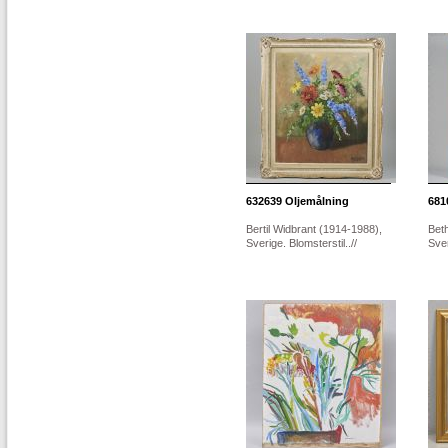
632639
Oljemålning
681
Bertil Widbrant (1914-1988),
Bet
Sverige. Blomsterstil..//
Sver