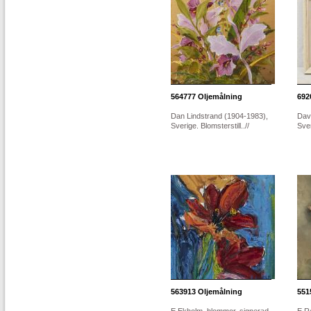
564777
Oljemålning
692
Dan Lindstrand (1904-1983),
Dav
Sverige. Blomsterstill..//
Sver
563913
Oljemålning
551