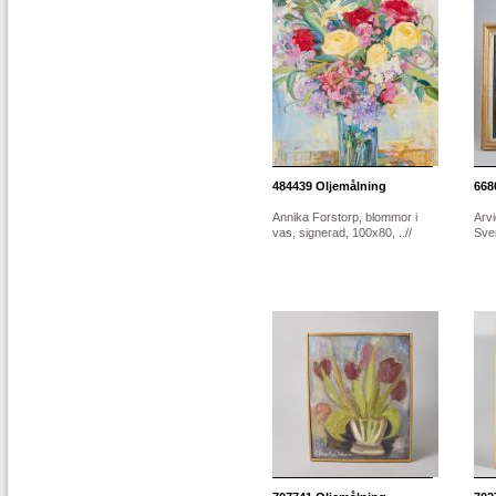
484439
Oljemålning
668
Annika Forstorp, blommor i
Arv
vas, signerad, 100x80, ..//
Sver