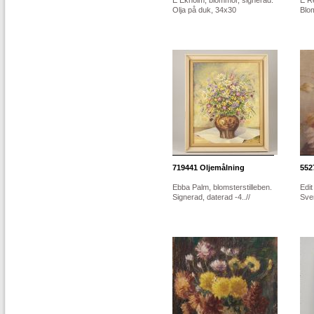
E Ekholm, blommor, signerad.
E Re
Olja på duk, 34x30
Blom
719441
Oljemålning
552
Ebba Palm, blomsterstilleben.
Edi
Signerad, daterad -4..//
Sver