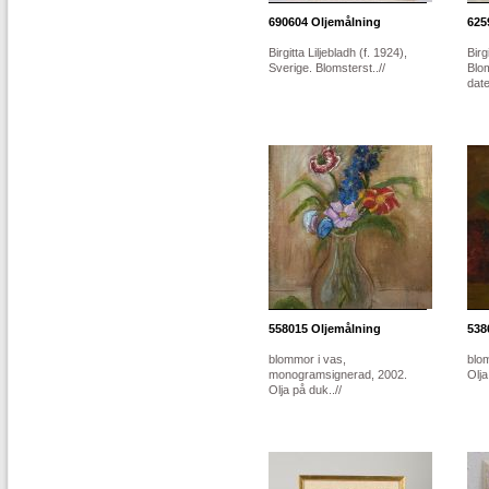
690604
Oljemålning
625
Birgitta Liljebladh (f. 1924),
Birg
Sverige. Blomsterst..//
Blom
date
558015
Oljemålning
538
blommor i vas,
blom
monogramsignerad, 2002.
Olj
Olja på duk..//