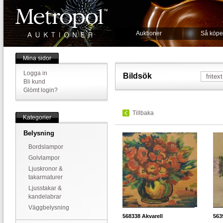
Auktioner
Så köpe
Mina sidor
Logga in
Bildsök
Bli kund
Glömt login?
Tillbaka
Kategorier
Belysning
Bordslampor
Golvlampor
Ljuskronor &
takarmaturer
Ljusstakar &
kandelabrar
Väggbelysning
568338
Akvarell
563