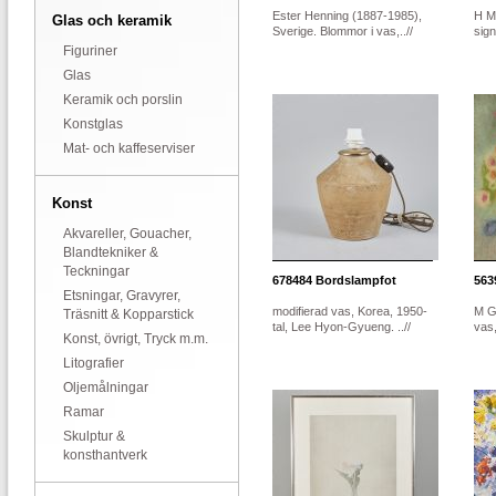
Ester Henning (1887-1985),
H M
Glas och keramik
Sverige. Blommor i vas,..//
sig
Figuriner
Glas
Keramik och porslin
Konstglas
Mat- och kaffeserviser
Konst
Akvareller, Gouacher,
Blandtekniker &
Teckningar
678484
Bordslampfot
563
Etsningar, Gravyrer,
modifierad vas, Korea, 1950-
M G
Träsnitt & Kopparstick
tal, Lee Hyon-Gyueng. ..//
vas
Konst, övrigt, Tryck m.m.
Litografier
Oljemålningar
Ramar
Skulptur &
konsthantverk