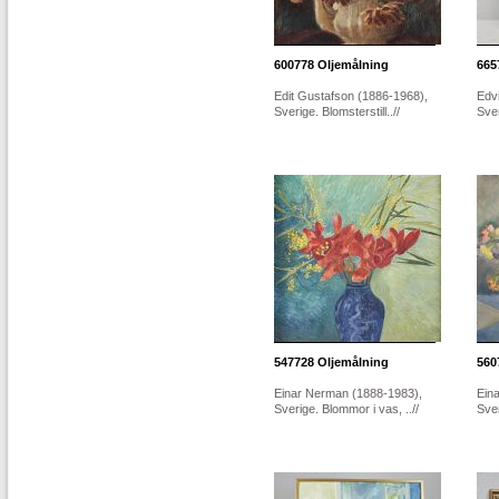
600778
Oljemålning
665
Edit Gustafson (1886-1968),
Edvi
Sverige. Blomsterstill..//
Sver
547728
Oljemålning
560
Einar Nerman (1888-1983),
Ein
Sverige. Blommor i vas, ..//
Sver