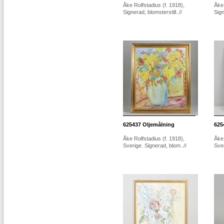
Åke Rolfstadius (f. 1918),
Åke 
Signerad, blomsterstill..//
Sign
625437
Oljemålning
625
Åke Rolfstadius (f. 1918),
Åke 
Sverige. Signerad, blom..//
Sver