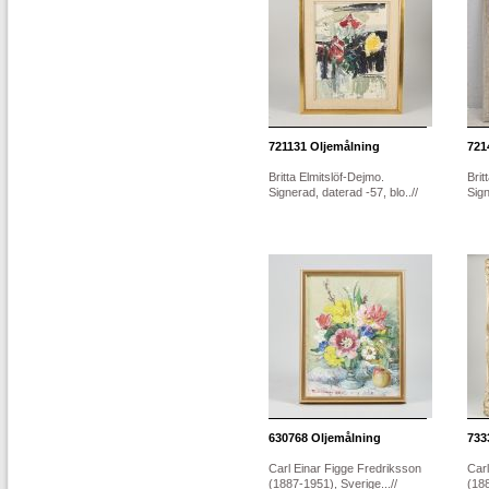
721131
Oljemålning
721
Britta Elmitslöf-Dejmo.
Brit
Signerad, daterad -57, blo..//
Sign
630768
Oljemålning
733
Carl Einar Figge Fredriksson
Carl
(1887-1951), Sverige...//
(188