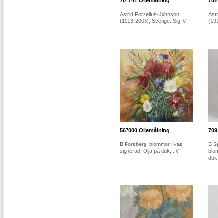
707741
Oljemålning
702
Astrid Forselius-Johnson
Ast
(1913-2003), Sverige. Sig..//
(191
567000
Oljemålning
709
B Forsberg, blommor i vas,
B S
signerad. Olja på duk, ..//
blom
duk.