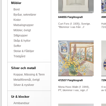
Möbler
Bord
Byråar, sekretärer
644055
Färglitografi
498
Kistor
Curt Fors (f. 1935), Sverige.
Hul
Matsalsgrupper
"Blommor i vas från ..//
72/2
Möbler, övrigt
Sittgrupper
Skåp & hyllor
Soffor
Stolar & Fåtöljer
Trädgård
Silver och metall
Koppar, Mässing & Tenn
Metallföremål, övrigt
472537
Färglitografi
729
Silver & nysilver
Mona Huss Walin (f. 1944),
4 st
PT, blommor i vas, sign..//
av b
Ur & klockor
Armbandsur