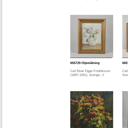
655729
Oljemålning
665
Carl Einar Figge Fredriksson
Car
(1887-1951), Sverige...//
Sver