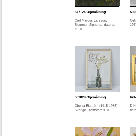
547124
Oljemålning
592
Carl Marcus Larsson,
Cel
Blommor. Signerad, daterad
1977
19..//
663829
Oljemålning
624
Chenia Ekström (1915-1985),
D N
Sverige. Blomsterstill..//
date