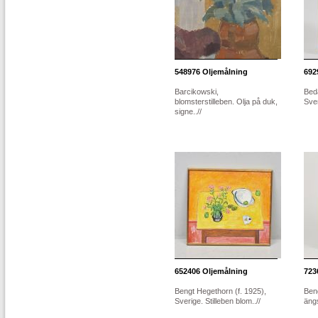
548976
Oljemålning
692
Barcikowski,
Bed
blomsterstilleben. Olja på duk,
Sver
signe..//
652406
Oljemålning
723
Bengt Hegethorn (f. 1925),
Beng
Sverige. Stilleben blom..//
ängs