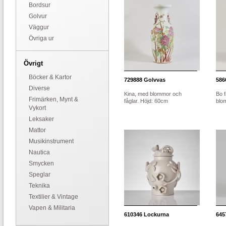
Bordsur
Golvur
Väggur
Övriga ur
Övrigt
Böcker & Kartor
729888
Golvvas
586
Diverse
Kina, med blommor och
Bo f
Frimärken, Mynt &
fåglar. Höjd: 60cm
blo
Vykort
Leksaker
Mattor
Musikinstrument
Nautica
Smycken
Speglar
Teknika
Textilier & Vintage
Vapen & Militaria
610346
Lockurna
645