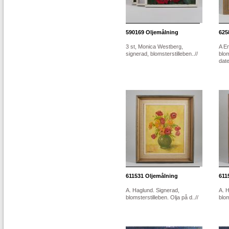
590169
Oljemålning
625
3 st, Monica Westberg,
A E
signerad, blomsterstilleben..//
blom
date
611531
Oljemålning
611
A. Haglund. Signerad,
A. H
blomsterstilleben. Olja på d..//
blom