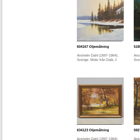
604167
Oljemålning
518
Anshelm Dahl (1897-1964),
Ans
Sverige. Motiv från Dalä..//
Sve
634123
Oljemålning
592
Anshelm Dahl (1897-1964),
Ans