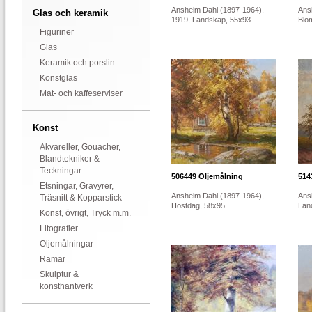
Anshelm Dahl (1897-1964),
Ans
Glas och keramik
1919, Landskap, 55x93
Blo
Figuriner
Glas
Keramik och porslin
Konstglas
Mat- och kaffeserviser
Konst
Akvareller, Gouacher,
Blandtekniker &
Teckningar
506449
Oljemålning
514
Etsningar, Gravyrer,
Anshelm Dahl (1897-1964),
Ans
Träsnitt & Kopparstick
Höstdag, 58x95
Lan
Konst, övrigt, Tryck m.m.
Litografier
Oljemålningar
Ramar
Skulptur &
konsthantverk