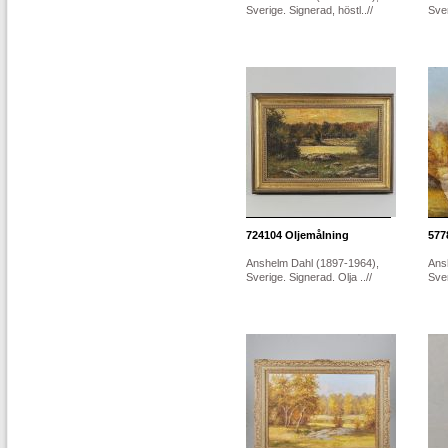
Sverige. Signerad, höstl..//
Sver
724104
Oljemålning
577
Anshelm Dahl (1897-1964),
Ans
Sverige. Signerad. Olja ..//
Sver