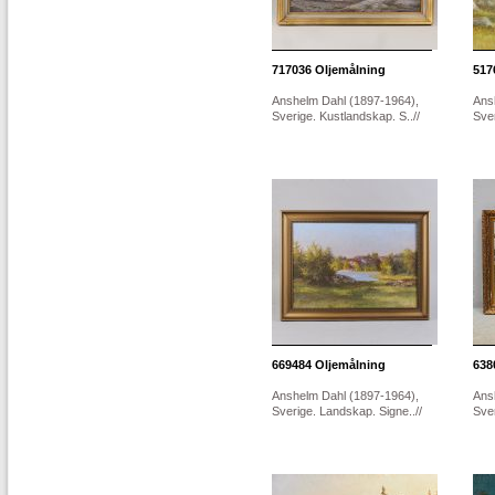
717036
Oljemålning
517
Anshelm Dahl (1897-1964),
Ans
Sverige. Kustlandskap. S..//
Sve
669484
Oljemålning
638
Anshelm Dahl (1897-1964),
Ans
Sverige. Landskap. Signe..//
Sver