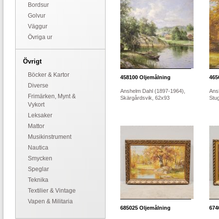
Bordsur
Golvur
Väggur
Övriga ur
Övrigt
Böcker & Kartor
458100
Oljemålning
465
Diverse
Anshelm Dahl (1897-1964),
Ans
Frimärken, Mynt &
Skärgårdsvik, 62x93
Stu
Vykort
Leksaker
Mattor
Musikinstrument
Nautica
Smycken
Speglar
Teknika
Textilier & Vintage
Vapen & Militaria
685025
Oljemålning
674