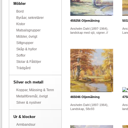
Möbler
Bord
Byråar, sekretärer
459256
Oljemålning
503
Kistor
Anshelm Dahl (1897-1964),
Ans
Matsalsgrupper
landskap med sjö, signer..//
Lan
Möbler, övrigt
Sittgrupper
Skåp & hyllor
Soffor
Stolar & Fåtöljer
Trädgård
Silver och metall
Koppar, Mässing & Tenn
Metallföremål, övrigt
465046
Oljemålning
475
Silver & nysilver
Anshelm Dahl (1897-1964),
Ans
Landskap, 58x93
lan
Ur & klockor
Armbandsur