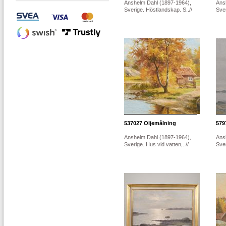
Anshelm Dahl (1897-1964),
Ans
Sverige. Höstlandskap. S..//
Sver
537027
Oljemålning
579
Anshelm Dahl (1897-1964),
Ans
Sverige. Hus vid vatten,..//
Sver