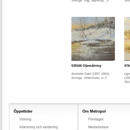
Sverige. Väg. Signerad, ..//
Sver
539166
Oljemålning
476
Anshelm Dahl (1897-1964),
sig
Sverige. Vintermotiv, si..//
(18
35x
Öppettider
Om Metropol
Visning
Företaget
Inlämning och värdering
Medarbetare