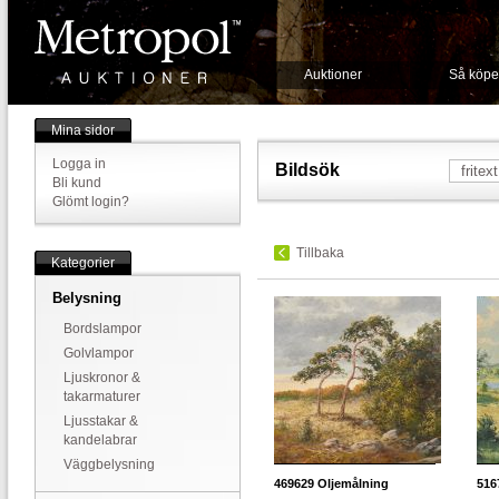
Auktioner
Så köpe
Mina sidor
Logga in
Bildsök
Bli kund
Glömt login?
Tillbaka
Kategorier
Belysning
Bordslampor
Golvlampor
Ljuskronor &
takarmaturer
Ljusstakar &
kandelabrar
Väggbelysning
469629
Oljemålning
516