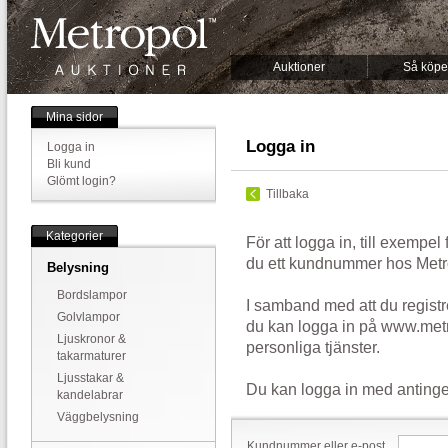
Auktioner
Så köpe
Mina sidor
Logga in
Logga in
Bli kund
Glömt login?
Tillbaka
Kategorier
För att logga in, till exempel
du ett kundnummer hos Metr
Belysning
Bordslampor
I samband med att du registr
Golvlampor
du kan logga in på www.metr
Ljuskronor &
personliga tjänster.
takarmaturer
Ljusstakar &
Du kan logga in med antinge
kandelabrar
Väggbelysning
Kundnummer eller e-post