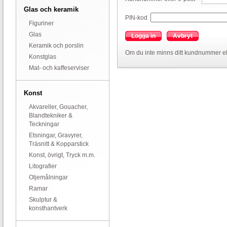
Glas och keramik
PIN-kod
Figuriner
Glas
Logga in
Avbryt
Keramik och porslin
Om du inte minns ditt kundnummer el
Konstglas
Mat- och kaffeserviser
Konst
Akvareller, Gouacher,
Blandtekniker &
Teckningar
Etsningar, Gravyrer,
Träsnitt & Kopparstick
Konst, övrigt, Tryck m.m.
Litografier
Oljemålningar
Ramar
Skulptur &
konsthantverk