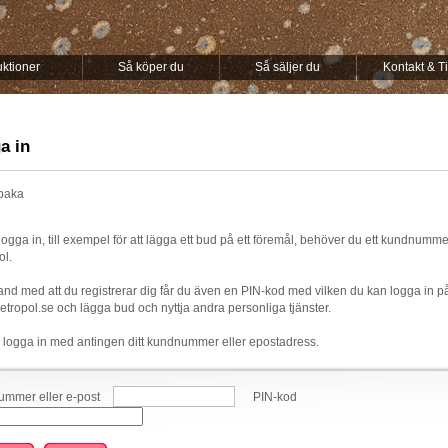
ktioner
Så köper du
Så säljer du
Kontakt & T
a in
lbaka
 logga in, till exempel för att lägga ett bud på ett föremål, behöver du ett kundnumm
ol.
nd med att du registrerar dig får du även en PIN-kod med vilken du kan logga in p
ropol.se och lägga bud och nyttja andra personliga tjänster.
 logga in med antingen ditt kundnummer eller epostadress.
mmer eller e-post
PIN-kod