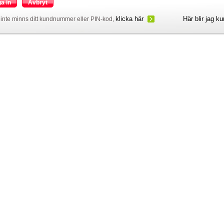
a in
Avbryt
klicka här
Här blir jag k
inte minns ditt kundnummer eller PIN-kod,