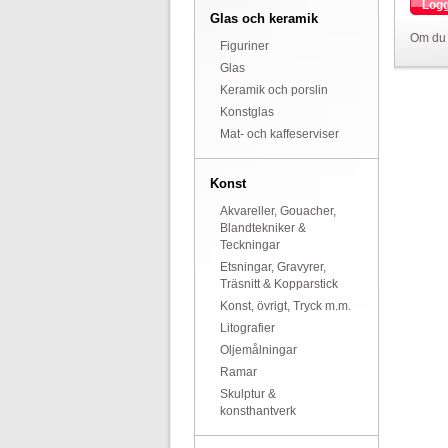
Logg
Glas och keramik
Om du 
Figuriner
Glas
Keramik och porslin
Konstglas
Mat- och kaffeserviser
Konst
Akvareller, Gouacher,
Blandtekniker &
Teckningar
Etsningar, Gravyrer,
Träsnitt & Kopparstick
Konst, övrigt, Tryck m.m.
Litografier
Oljemålningar
Ramar
Skulptur &
konsthantverk