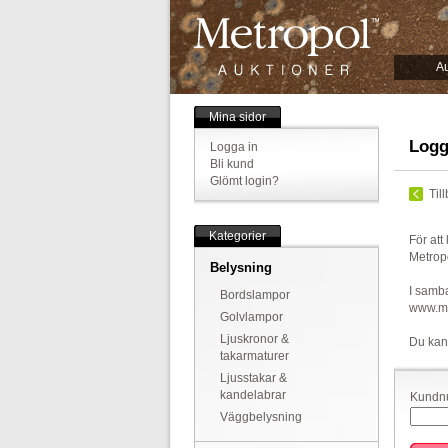
Au
Mina sidor
Logg
Logga in
Bli kund
Glömt login?
Til
Kategorier
För att
Metrop
Belysning
I samba
Bordslampor
www.met
Golvlampor
Ljuskronor &
Du kan
takarmaturer
Ljusstakar &
kandelabrar
Kundnu
Väggbelysning