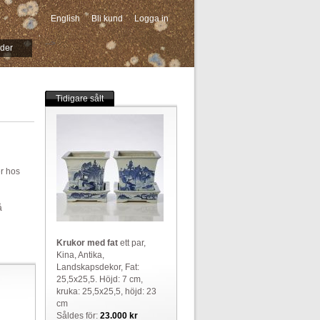
English
Bli kund
Logga in
-->
ider
Tidigare sålt
er hos
å
Krukor med fat
ett par,
Kina, Antika,
Landskapsdekor, Fat:
25,5x25,5. Höjd: 7 cm,
kruka: 25,5x25,5, höjd: 23
cm
Såldes för:
23.000 kr