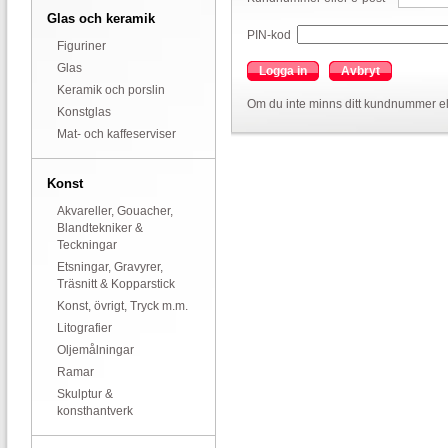
Glas och keramik
PIN-kod
Figuriner
Glas
Logga in
Avbryt
Keramik och porslin
Om du inte minns ditt kundnummer el
Konstglas
Mat- och kaffeserviser
Konst
Akvareller, Gouacher,
Blandtekniker &
Teckningar
Etsningar, Gravyrer,
Träsnitt & Kopparstick
Konst, övrigt, Tryck m.m.
Litografier
Oljemålningar
Ramar
Skulptur &
konsthantverk