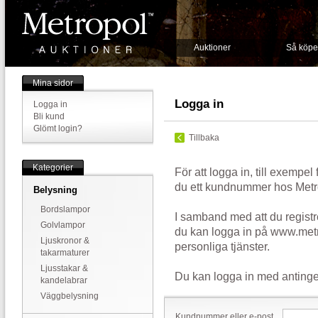
Auktioner
Så köpe
Mina sidor
Logga in
Logga in
Bli kund
Glömt login?
Tillbaka
Kategorier
För att logga in, till exempel
du ett kundnummer hos Metr
Belysning
Bordslampor
I samband med att du registr
Golvlampor
du kan logga in på www.metr
Ljuskronor &
personliga tjänster.
takarmaturer
Ljusstakar &
Du kan logga in med antinge
kandelabrar
Väggbelysning
Kundnummer eller e-post