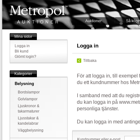
Auktioner
Så köpe
Mina sidor
Logga in
Logga in
Bli kund
Glömt login?
Tillbaka
Kategorier
För att logga in, till exempel
du ett kundnummer hos Metr
Belysning
Bordslampor
I samband med att du registr
Golvlampor
du kan logga in på www.metr
Ljuskronor &
personliga tjänster.
takarmaturer
Ljusstakar &
Du kan logga in med antinge
kandelabrar
Väggbelysning
Kundnummer eller e-post