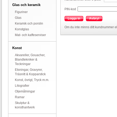
Glas och keramik
PIN-kod
Figuriner
Glas
Logga in
Avbryt
Keramik och porslin
Om du inte minns ditt kundnummer el
Konstglas
Mat- och kaffeserviser
Konst
Akvareller, Gouacher,
Blandtekniker &
Teckningar
Etsningar, Gravyrer,
Träsnitt & Kopparstick
Konst, övrigt, Tryck m.m.
Litografier
Oljemålningar
Ramar
Skulptur &
konsthantverk