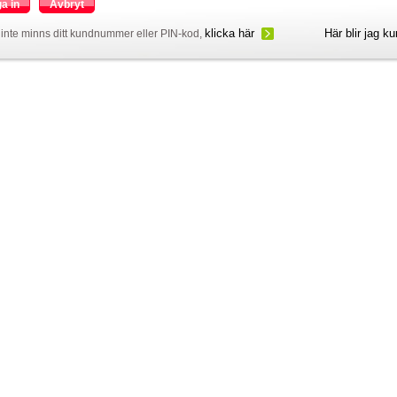
a in
Avbryt
klicka här
Här blir jag k
inte minns ditt kundnummer eller PIN-kod,