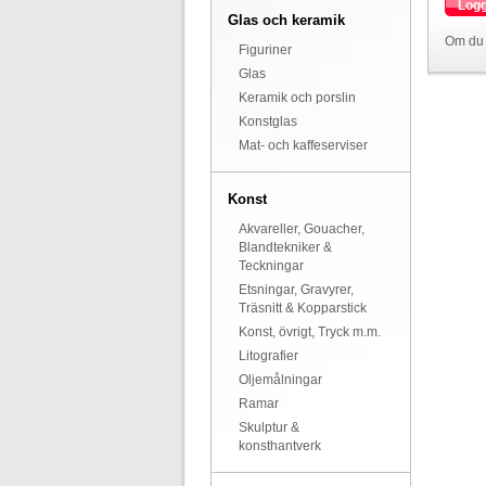
Logg
Glas och keramik
Om du 
Figuriner
Glas
Keramik och porslin
Konstglas
Mat- och kaffeserviser
Konst
Akvareller, Gouacher,
Blandtekniker &
Teckningar
Etsningar, Gravyrer,
Träsnitt & Kopparstick
Konst, övrigt, Tryck m.m.
Litografier
Oljemålningar
Ramar
Skulptur &
konsthantverk