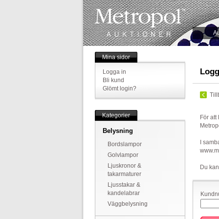
Au
Mina sidor
Logg
Logga in
Bli kund
Glömt login?
Til
Kategorier
För att
Metrop
Belysning
I samba
Bordslampor
www.met
Golvlampor
Ljuskronor &
Du kan
takarmaturer
Ljusstakar &
kandelabrar
Kundnu
Väggbelysning