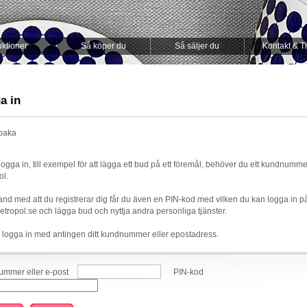
ktioner
Så köper du
Så säljer du
Kontakt & T
a in
lbaka
 logga in, till exempel för att lägga ett bud på ett föremål, behöver du ett kundnumm
ol.
nd med att du registrerar dig får du även en PIN-kod med vilken du kan logga in p
ropol.se och lägga bud och nyttja andra personliga tjänster.
 logga in med antingen ditt kundnummer eller epostadress.
mmer eller e-post
PIN-kod