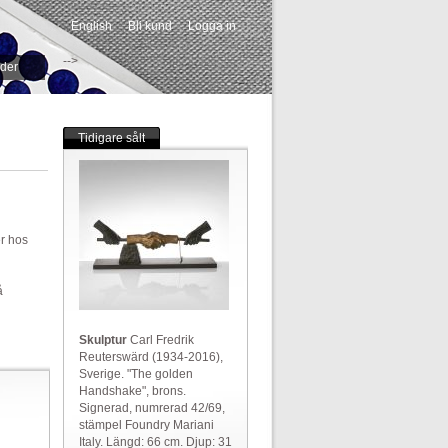
English
Bli kund
Logga in
-->
ider
Tidigare sålt
er hos
å
Skulptur
Carl Fredrik
Reuterswärd (1934-2016),
Sverige. "The golden
Handshake", brons.
Signerad, numrerad 42/69,
stämpel Foundry Mariani
Italy. Längd: 66 cm. Djup: 31