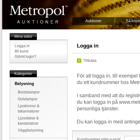
Auktioner
Så köpe
Mina sidor
Logga in
Logga in
Bli kund
Glömt login?
Tillbaka
Kategorier
För att logga in, till exempel
du ett kundnummer hos Metr
Belysning
Bordslampor
I samband med att du registr
Golvlampor
du kan logga in på www.metr
Ljuskronor &
personliga tjänster.
takarmaturer
Ljusstakar &
Du kan logga in med antinge
kandelabrar
Väggbelysning
Kundnummer eller e-post