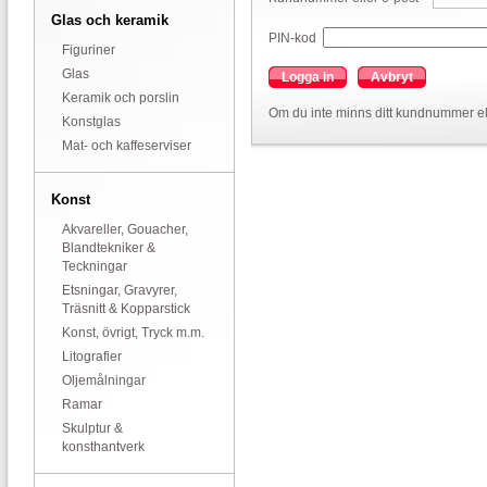
Glas och keramik
PIN-kod
Figuriner
Glas
Logga in
Avbryt
Keramik och porslin
Om du inte minns ditt kundnummer el
Konstglas
Mat- och kaffeserviser
Konst
Akvareller, Gouacher,
Blandtekniker &
Teckningar
Etsningar, Gravyrer,
Träsnitt & Kopparstick
Konst, övrigt, Tryck m.m.
Litografier
Oljemålningar
Ramar
Skulptur &
konsthantverk