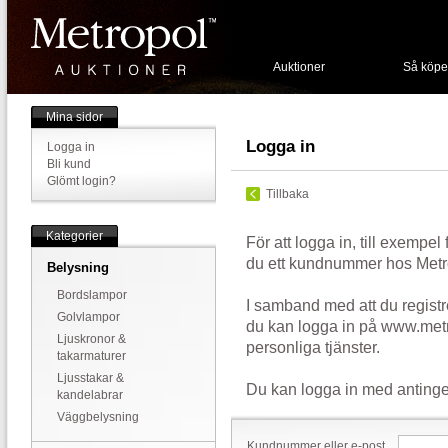
Auktioner
Så köpe
Mina sidor
Logga in
Logga in
Bli kund
Glömt login?
Tillbaka
Kategorier
För att logga in, till exempel
du ett kundnummer hos Metr
Belysning
Bordslampor
I samband med att du registr
Golvlampor
du kan logga in på www.metr
Ljuskronor &
personliga tjänster.
takarmaturer
Ljusstakar &
Du kan logga in med antinge
kandelabrar
Väggbelysning
Kundnummer eller e-post