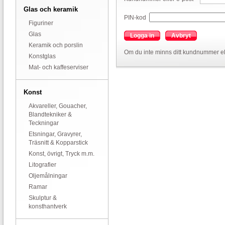
Glas och keramik
PIN-kod
Figuriner
Glas
Logga in
Avbryt
Keramik och porslin
Om du inte minns ditt kundnummer el
Konstglas
Mat- och kaffeserviser
Konst
Akvareller, Gouacher,
Blandtekniker &
Teckningar
Etsningar, Gravyrer,
Träsnitt & Kopparstick
Konst, övrigt, Tryck m.m.
Litografier
Oljemålningar
Ramar
Skulptur &
konsthantverk