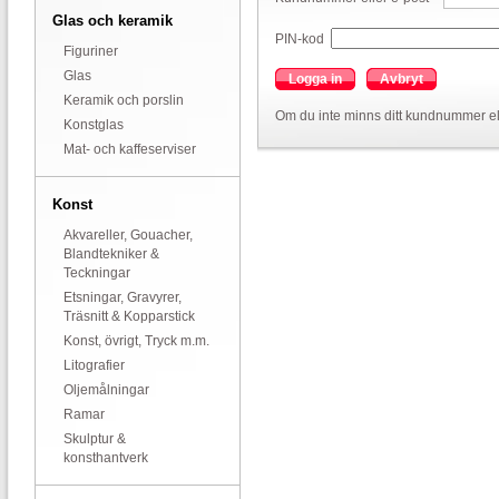
Glas och keramik
PIN-kod
Figuriner
Glas
Logga in
Avbryt
Keramik och porslin
Om du inte minns ditt kundnummer el
Konstglas
Mat- och kaffeserviser
Konst
Akvareller, Gouacher,
Blandtekniker &
Teckningar
Etsningar, Gravyrer,
Träsnitt & Kopparstick
Konst, övrigt, Tryck m.m.
Litografier
Oljemålningar
Ramar
Skulptur &
konsthantverk