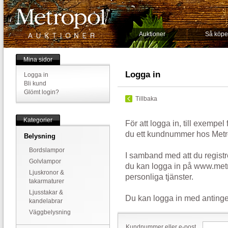
Auktioner
Så köpe
Mina sidor
Logga in
Logga in
Bli kund
Glömt login?
Tillbaka
Kategorier
För att logga in, till exempel
du ett kundnummer hos Metr
Belysning
Bordslampor
I samband med att du registr
Golvlampor
du kan logga in på www.metr
Ljuskronor &
personliga tjänster.
takarmaturer
Ljusstakar &
Du kan logga in med antinge
kandelabrar
Väggbelysning
Kundnummer eller e-post