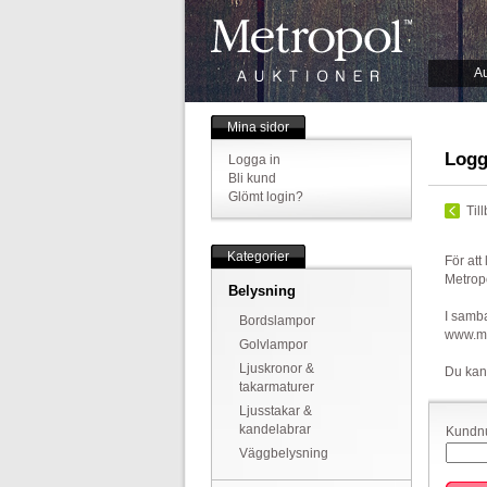
Au
Mina sidor
Logg
Logga in
Bli kund
Glömt login?
Til
Kategorier
För att
Metrop
Belysning
I samba
Bordslampor
www.met
Golvlampor
Ljuskronor &
Du kan
takarmaturer
Ljusstakar &
kandelabrar
Kundnu
Väggbelysning