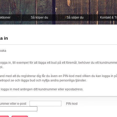
ktioner
Så köper du
Så säljer du
Kontakt & T
a in
lbaka
 logga in, till exempel för att lägga ett bud på ett föremål, behöver du ett kundnumm
ol.
nd med att du registrerar dig får du även en PIN-kod med vilken du kan logga in p
ropol.se och lägga bud och nyttja andra personliga tjänster.
 logga in med antingen ditt kundnummer eller epostadress.
mmer eller e-post
PIN-kod