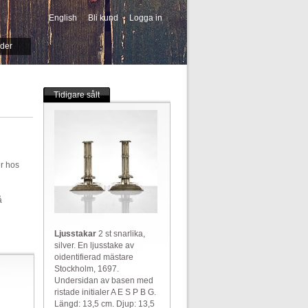
English
Bli kund
Logga in
-->
ider
Tidigare sålt
er hos
å
Ljusstakar
2 st snarlika,
silver. En ljusstake av
oidentifierad mästare
Stockholm, 1697.
Undersidan av basen med
ristade initialer A E S P B G.
Längd: 13,5 cm. Djup: 13,5