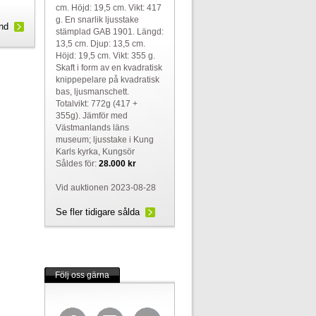
cm. Höjd: 19,5 cm. Vikt: 417
g. En snarlik ljusstake
und
stämplad GAB 1901. Längd:
13,5 cm. Djup: 13,5 cm.
Höjd: 19,5 cm. Vikt: 355 g.
Skaft i form av en kvadratisk
knippepelare på kvadratisk
bas, ljusmanschett.
Totalvikt: 772g (417 +
355g). Jämför med
Västmanlands läns
museum; ljusstake i Kung
Karls kyrka, Kungsör
Såldes för:
28.000 kr
Vid auktionen 2023-08-28
Se fler tidigare sålda
Följ oss gärna