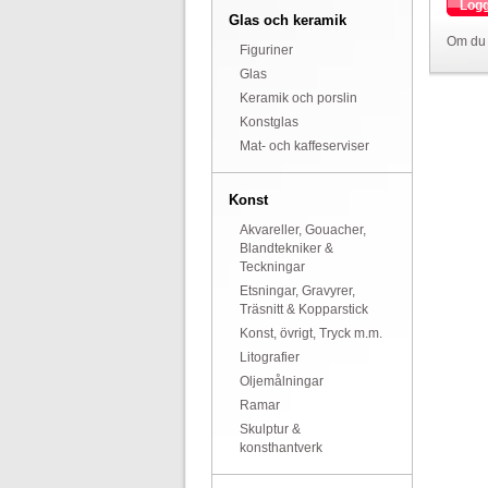
Logg
Glas och keramik
Om du 
Figuriner
Glas
Keramik och porslin
Konstglas
Mat- och kaffeserviser
Konst
Akvareller, Gouacher,
Blandtekniker &
Teckningar
Etsningar, Gravyrer,
Träsnitt & Kopparstick
Konst, övrigt, Tryck m.m.
Litografier
Oljemålningar
Ramar
Skulptur &
konsthantverk