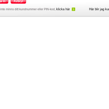
a in
Avbryt
klicka här
Här blir jag k
inte minns ditt kundnummer eller PIN-kod,