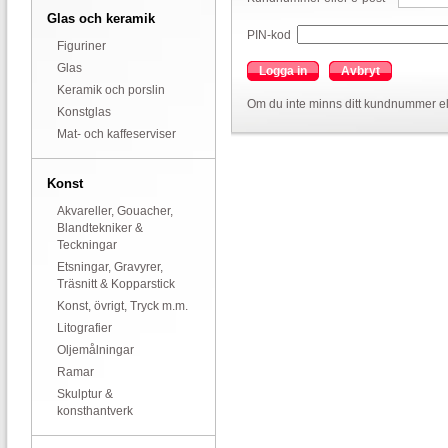
Glas och keramik
PIN-kod
Figuriner
Glas
Logga in
Avbryt
Keramik och porslin
Om du inte minns ditt kundnummer el
Konstglas
Mat- och kaffeserviser
Konst
Akvareller, Gouacher,
Blandtekniker &
Teckningar
Etsningar, Gravyrer,
Träsnitt & Kopparstick
Konst, övrigt, Tryck m.m.
Litografier
Oljemålningar
Ramar
Skulptur &
konsthantverk