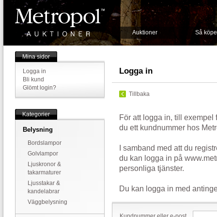
Auktioner
Så köpe
Mina sidor
Logga in
Logga in
Bli kund
Glömt login?
Tillbaka
Kategorier
För att logga in, till exempel
du ett kundnummer hos Metr
Belysning
Bordslampor
I samband med att du registr
Golvlampor
du kan logga in på www.metr
Ljuskronor &
personliga tjänster.
takarmaturer
Ljusstakar &
Du kan logga in med antinge
kandelabrar
Väggbelysning
Kundnummer eller e-post