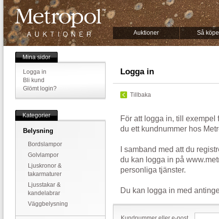
Auktioner
Så köpe
Mina sidor
Logga in
Logga in
Bli kund
Glömt login?
Tillbaka
Kategorier
För att logga in, till exempel
du ett kundnummer hos Metr
Belysning
Bordslampor
I samband med att du registr
Golvlampor
du kan logga in på www.metr
Ljuskronor &
personliga tjänster.
takarmaturer
Ljusstakar &
Du kan logga in med antinge
kandelabrar
Väggbelysning
Kundnummer eller e-post