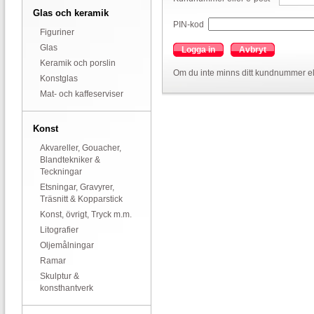
Glas och keramik
PIN-kod
Figuriner
Glas
Logga in
Avbryt
Keramik och porslin
Om du inte minns ditt kundnummer el
Konstglas
Mat- och kaffeserviser
Konst
Akvareller, Gouacher,
Blandtekniker &
Teckningar
Etsningar, Gravyrer,
Träsnitt & Kopparstick
Konst, övrigt, Tryck m.m.
Litografier
Oljemålningar
Ramar
Skulptur &
konsthantverk