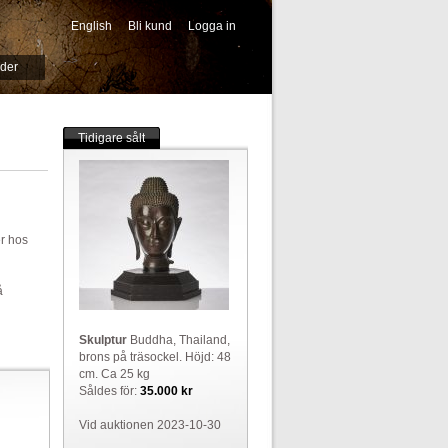
English
Bli kund
Logga in
-->
ider
Tidigare sålt
er hos
å
Skulptur
Buddha, Thailand,
brons på träsockel. Höjd: 48
cm. Ca 25 kg
Såldes för:
35.000 kr
Vid auktionen 2023-10-30