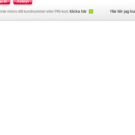
a in
Avbryt
klicka här
Här blir jag k
inte minns ditt kundnummer eller PIN-kod,