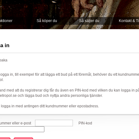
ktioner
Så köper du
Så säljer du
Kontakt & T
a in
lbaka
 logga in, till exempel för att lägga ett bud på ett föremål, behöver du ett kundnumm
ol.
nd med att du registrerar dig får du även en PIN-kod med vilken du kan logga in p
ropol.se och lägga bud och nyttja andra personliga tjänster.
 logga in med antingen ditt kundnummer eller epostadress.
mmer eller e-post
PIN-kod