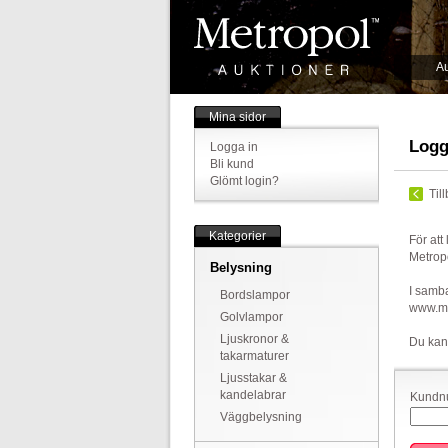
Au
Mina sidor
Logg
Logga in
Bli kund
Glömt login?
Til
Kategorier
För att
Metrop
Belysning
I samba
Bordslampor
www.met
Golvlampor
Ljuskronor &
Du kan
takarmaturer
Ljusstakar &
kandelabrar
Kundnu
Väggbelysning