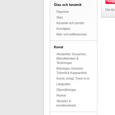
Logg
Glas och keramik
Om du 
Figuriner
Glas
Keramik och porslin
Konstglas
Mat- och kaffeserviser
Konst
Akvareller, Gouacher,
Blandtekniker &
Teckningar
Etsningar, Gravyrer,
Träsnitt & Kopparstick
Konst, övrigt, Tryck m.m.
Litografier
Oljemålningar
Ramar
Skulptur &
konsthantverk