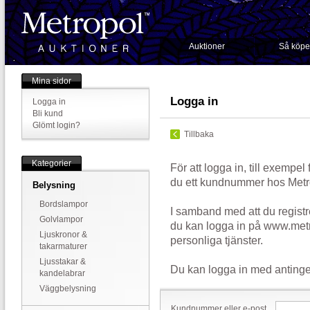
Auktioner
Så köpe
Mina sidor
Logga in
Logga in
Bli kund
Glömt login?
Tillbaka
Kategorier
För att logga in, till exempel
du ett kundnummer hos Metr
Belysning
Bordslampor
I samband med att du registr
Golvlampor
du kan logga in på www.metr
Ljuskronor &
personliga tjänster.
takarmaturer
Ljusstakar &
Du kan logga in med antinge
kandelabrar
Väggbelysning
Kundnummer eller e-post