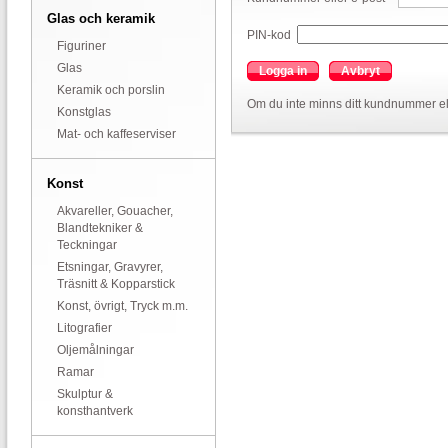
Glas och keramik
PIN-kod
Figuriner
Glas
Logga in
Avbryt
Keramik och porslin
Om du inte minns ditt kundnummer el
Konstglas
Mat- och kaffeserviser
Konst
Akvareller, Gouacher,
Blandtekniker &
Teckningar
Etsningar, Gravyrer,
Träsnitt & Kopparstick
Konst, övrigt, Tryck m.m.
Litografier
Oljemålningar
Ramar
Skulptur &
konsthantverk