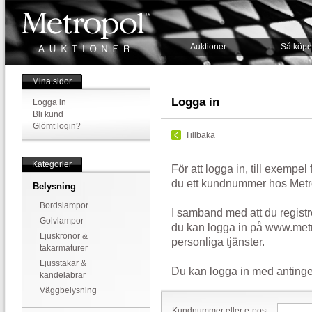
Auktioner
Så köpe
Mina sidor
Logga in
Logga in
Bli kund
Glömt login?
Tillbaka
Kategorier
För att logga in, till exempel
du ett kundnummer hos Metr
Belysning
Bordslampor
I samband med att du registr
Golvlampor
du kan logga in på www.metr
Ljuskronor &
personliga tjänster.
takarmaturer
Ljusstakar &
Du kan logga in med antinge
kandelabrar
Väggbelysning
Kundnummer eller e-post