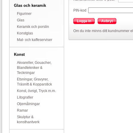
Glas och keramik
PIN-kod
Figuriner
Glas
Logga in
Avbryt
Keramik och porslin
Om du inte minns ditt kundnummer el
Konstglas
Mat- och kaffeserviser
Konst
Akvareller, Gouacher,
Blandtekniker &
Teckningar
Etsningar, Gravyrer,
Träsnitt & Kopparstick
Konst, övrigt, Tryck m.m.
Litografier
Oljemålningar
Ramar
Skulptur &
konsthantverk